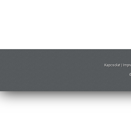
Kapcsolat
|
Imp
©