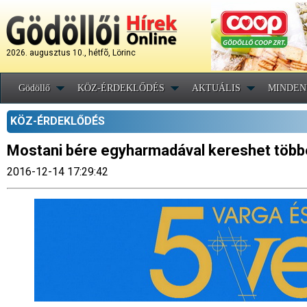
2026. augusztus 10., hétfõ, Lörinc
Gödöllő
KÖZ-ÉRDEKLŐDÉS
AKTUÁLIS
MINDEN
KÖZ-ÉRDEKLŐDÉS
Mostani bére egyharmadával kereshet többe
2016-12-14 17:29:42