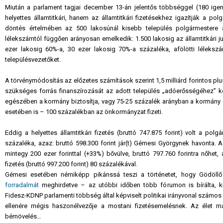
Miután a parlament tagjai december 13-án jelentős többséggel (180 ige
helyettes államtitkári, hanem az államtitkári fizetésekhez igazítják a p
döntés értelmében az 500 lakosúnál kisebb település polgármestere az
lélekszámtól függően arányosan emelkedik: 1.500 lakosig az államtitkári ju
ezer lakosig 60%-a, 30 ezer lakosig 70%-a százaléka, afölötti lélekszá
településvezetőket.
A törvénymódosítás az előzetes számítások szerint 1,5 milliárd forintos pl
szükséges forrás finanszírozását az adott település „adóerősségéhez” kö
egészében a kormány biztosítja, vagy 75-25 százalék arányban a kormány és 
esetében is – 100 százalékban az önkormányzat fizeti.
Eddig a helyettes államtitkári fizetés (bruttó 747.875 forint) volt a polg
százaléka, azaz: bruttó 598.300 forint jár(t) Gémesi Györgynek havonta. 
mintegy 200 ezer forinttal (+33%) bővülve, bruttó 797.760 forintra nőhet,
fizetés (bruttó 997.200 forint) 80 százalékával.
Gémesi esetében némiképp pikánssá teszi a történetet, hogy Gödöl
forradalmát
meghirdetve – az utóbbi időben több fórumon is bírálta, kr
Fidesz-KDNP parlamenti többség által képviselt politikai irányvonal számos
ellenére mégis haszonélvezője a mostani fizetésemelésnek. Az élet más
bérnövelés…