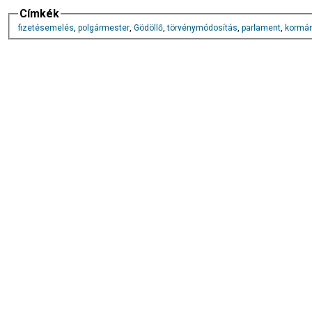
Címkék
fizetésemelés
,
polgármester
,
Gödöllő
,
törvénymódosítás
,
parlament
,
kormán