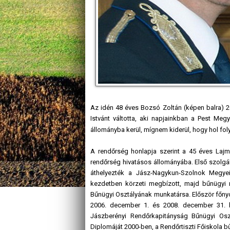
Az idén 48 éves Bozsó Zoltán (képen balra) 2
Istvánt váltotta, aki napjainkban a Pest Meg
állományba kerül, mígnem kiderül, hogy hol folyt
A rendőrség honlapja szerint a 45 éves Lajme
rendőrség hivatásos állományába. Első szolgálati
áthelyezték a Jász-Nagykun-Szolnok Megyei
kezdetben körzeti megbízott, majd bűnügyi n
Bűnügyi Osztályának munkatársa. Először főnyom
2006. december 1. és 2008. december 31. kö
Jászberényi Rendőrkapitányság Bűnügyi Oszt
Diplomáját 2000-ben, a Rendőrtiszti Főiskola b