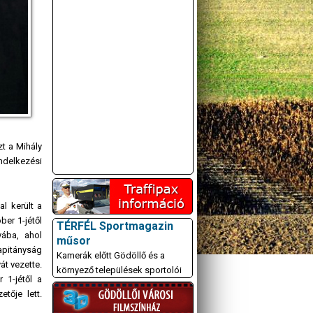
t a Mihály
ndelkezési
l került a
ber 1-jétől
TÉRFÉL Sportmagazin
yába, ahol
műsor
apitányság
Kamerák előtt Gödöllő és a
át vezette.
környező települések sportolói
 1-jétől a
tője lett.