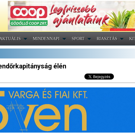
AKTUÁLIS
MINDENNAPI
SPORT
RIASZTÁS
KI
endőrkapitányság élén