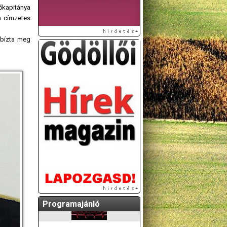
őkapitánya
n címzetes
 bízta meg
A GÖDÖLLŐI ÉS
KÖRNYÉKBELI
KULTURÁLIS- ÉS
SPORTPROGRAMOKAT
KÖZÖSSÉGI
OLDALUNKON TESSZÜK
KÖZZÉ!
Programajánló