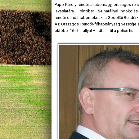
Papp Károly rendőr altábornagy, országos ren
javaslatára – október 15-i hatállyal indokolá
rendőr dandártábornoknak, a Gödöllői Rendőrk
Az Országos Rendőr-főkapitányság vezetője a
október 16-i hatállyal – adta hírül a police.hu.