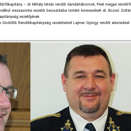
dőrfőkapitány – dr. Mihály István rendőr dandártábornok, Pest megye rendőrf
s nélkül visszavonta vezetői beosztásba történt kinevezését dr. Bozsó Zoltá
apitányság vezetőjének.
 Gödöllői Rendőrkapitányság vezetésével Lajmer György rendőr alezredest