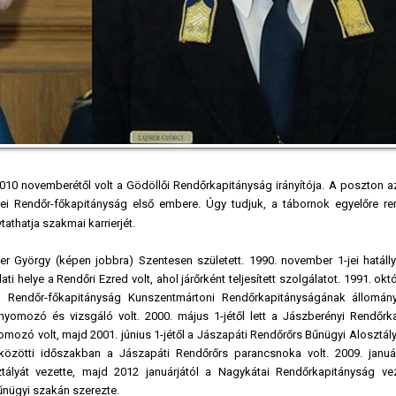
010 novemberétől volt a Gödöllői Rendőrkapitányság irányítója. A poszton az
yei Rendőr-főkapitányság első embere.
Úgy tudjuk, a tábornok egyelőre re
athatja szakmai karrierjét.
r György (képen jobbra) Szentesen született. 1990. november 1-jei hatállya
 helye a Rendőri Ezred volt, ahol járőrként teljesített szolgálatot. 1991. októ
 Rendőr-főkapitányság Kunszentmártoni Rendőrkapitányságának állomán
yomozó és vizsgáló volt. 2000. május 1-jétől lett a Jászberényi Rendőrk
ozó volt, majd 2001. június 1-jétől a Jászapáti Rendőrőrs Bűnügyi Alosztály
zötti időszakban a Jászapáti Rendőrőrs parancsnoka volt. 2009. január
ályát vezette, majd 2012 januárjától a Nagykátai Rendőrkapitányság veze
űnügyi szakán szerezte.