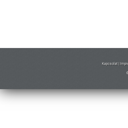
Kapcsolat
|
Imp
©