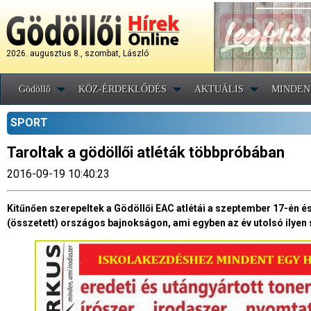
2026. augusztus 8., szombat, László
Gödöllő
KÖZ-ÉRDEKLŐDÉS
AKTUÁLIS
MINDEN
SPORT
Taroltak a gödöllői atléták többpróbában
2016-09-19 10:40:23
Kitűnően szerepeltek a Gödöllői EAC atlétái a szeptember 17-én
(összetett) országos bajnokságon, ami egyben az év utolsó ilyen