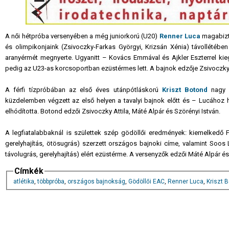
A női hétpróba versenyében a még juniorkorú (U20)
Renner Luca
magabizto
és olimpikonjaink (Zsivoczky-Farkas Györgyi, Krizsán Xénia) távollétéb
aranyérmét megnyerte. Ugyanitt – Kovács Emmával és Ajkler Eszterrel ki
pedig az U23-as korcsoportban ezüstérmes lett. A bajnok edzője Zsivoczky 
A férfi tízpróbában az első éves utánpótláskorú
Kriszt Botond
nagy m
küzdelemben végzett az első helyen a tavalyi bajnok előtt és – Lucához
elhódította. Botond edzői Zsivoczky Attila, Máté Alpár és Szörényi István.
A legfiatalabbaknál is születtek szép gödöllői eredmények: kiemelkedő 
gerelyhajítás, ötösugrás) szerzett országos bajnoki címe, valamint Soo
távolugrás, gerelyhajítás) elért ezüstérme. A versenyzők edzői Máté Alpár é
Címkék
atlétika
,
többpróba
,
országos bajnokság
,
Gödöllői EAC
,
Renner Luca
,
Kriszt 