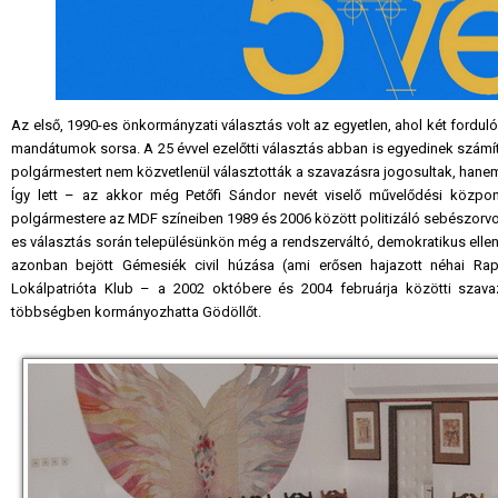
Az első, 1990-es önkormányzati választás volt az egyetlen, ahol két fordul
mandátumok sorsa. A 25 évvel ezelőtti választás abban is egyedinek számít
polgármestert nem közvetlenül választották a szavazásra jogosultak, hanem a
Így lett – az akkor még Petőfi Sándor nevét viselő művelődési közpo
polgármestere az MDF színeiben 1989 és 2006 között politizáló sebészorvos,
es választás során településünkön még a rendszerváltó, demokratikus ellenzé
azonban bejött Gémesiék civil húzása (ami erősen hajazott néhai Rap
Lokálpatrióta Klub – a 2002 októbere és 2004 februárja közötti szav
többségben kormányozhatta Gödöllőt.