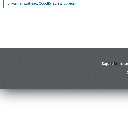
önkormányzatiság
,
Gödöllő
,
25 év
,
jubileum
Kapcsolat
|
Imp
©