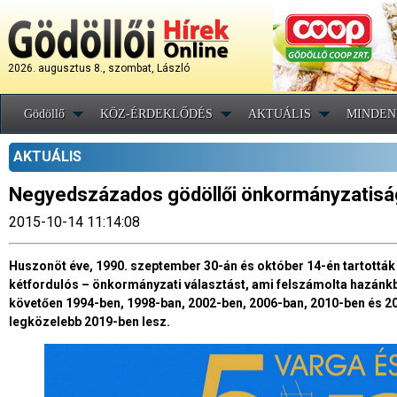
2026. augusztus 8., szombat, László
Gödöllő
KÖZ-ÉRDEKLŐDÉS
AKTUÁLIS
MINDEN
AKTUÁLIS
Negyedszázados gödöllői önkormányzatisá
2015-10-14 11:14:08
Huszonöt éve, 1990. szeptember 30-án és október 14-én tartott
kétfordulós – önkormányzati választást, ami felszámolta hazánkb
követően 1994-ben, 1998-ban, 2002-ben, 2006-ban, 2010-ben és 20
legközelebb 2019-ben lesz.