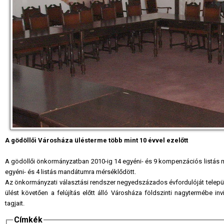
A gödöllői Városháza ülésterme több mint 10 évvel ezelőtt
A gödöllői önkormányzatban 2010-ig 14 egyéni- és 9 kompenzációs listás m
egyéni- és 4 listás mandátumra mérséklődött.
Az önkormányzati választási rendszer negyedszázados évfordulóját települé
ülést követően a felújítás előtt álló Városháza földszinti nagytermébe inv
tagjait.
Címkék