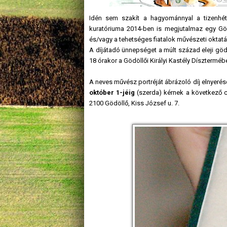
Idén sem szakít a hagyománnyal a tizenhét é
kuratóriuma 2014-ben is megjutalmaz egy Gödö
és/vagy a tehetséges fiatalok művészeti oktat
A díjátadó ünnepséget a múlt század eleji göd
18 órakor a Gödöllői Királyi Kastély Dísztermé
A neves művész portréját ábrázoló díj elnyerés
október 1-jéig
(szerda) kérnek a következő cí
2100 Gödöllő, Kiss József u. 7.