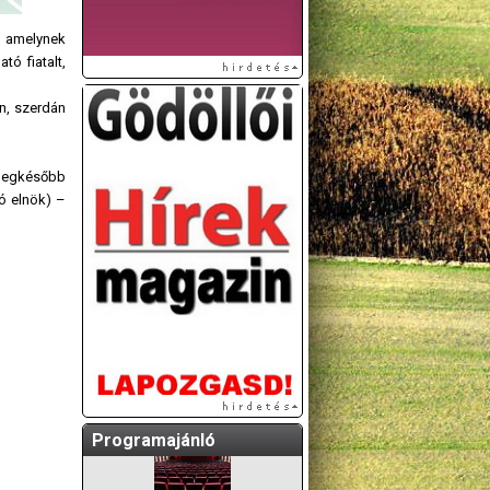
, amelynek
ó fiatalt,
n, szerdán
t legkésőbb
ló elnök) –
A GÖDÖLLŐI ÉS
KÖRNYÉKBELI
KULTURÁLIS- ÉS
SPORTPROGRAMOKAT
KÖZÖSSÉGI
OLDALUNKON TESSZÜK
KÖZZÉ!
Programajánló