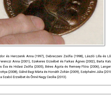
dor és Herczenik Anna (1997), Debreczeni Zsófia (1998), László Lilla és Lő
Ferenczi Anna (2001), Szekeres Erzsébet és Farkas Ágnes (2002), Barta Katal
ss Éva és Hidasi Zsófia (2005), Béres Ágota és Remsey Flóra (2006), Lange
ottya (2008), Gálné Bagi Márta és Horváth Zoltán (2009), Széphalmi Júlia (201
a Szabó Erzsébet és Őriné Nagy Cecília (2013).