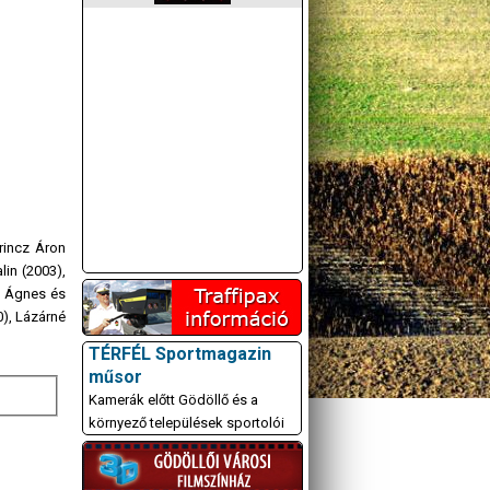
rincz Áron
in (2003),
r Ágnes és
0), Lázárné
TÉRFÉL Sportmagazin
műsor
Kamerák előtt Gödöllő és a
környező települések sportolói