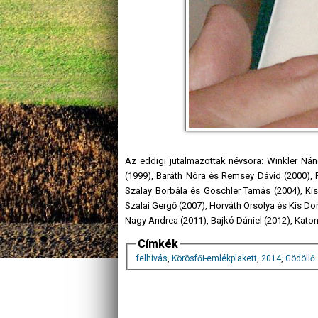
Az eddigi jutalmazottak névsora: Winkler Nán
(1999), Baráth Nóra és Remsey Dávid (2000), 
Szalay Borbála és Goschler Tamás (2004), Ki
Szalai Gergő (2007), Horváth Orsolya és Kis Dor
Nagy Andrea (2011), Bajkó Dániel (2012), Katon
Címkék
felhívás
,
Körösfői-emlékplakett
,
2014
,
Gödöllő