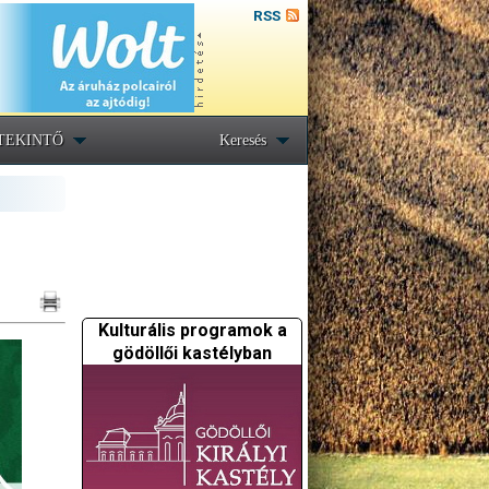
RSS
TEKINTŐ
Keresés
Kulturális programok a
gödöllői kastélyban