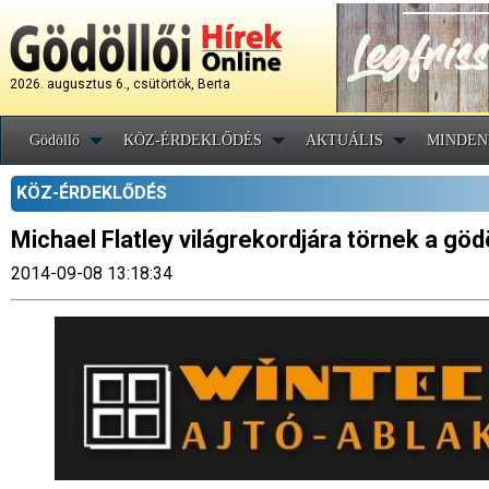
2026. augusztus 6., csütörtök, Berta
Gödöllő
KÖZ-ÉRDEKLŐDÉS
AKTUÁLIS
MINDEN
KÖZ-ÉRDEKLŐDÉS
Michael Flatley világrekordjára törnek a göd
2014-09-08 13:18:34