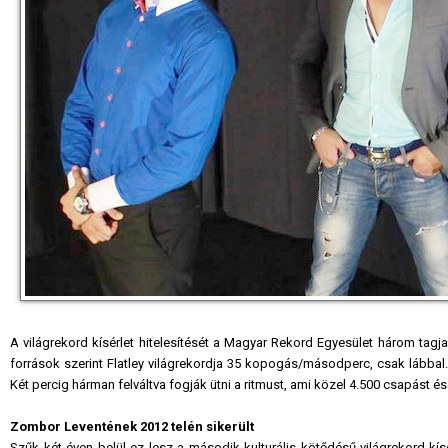
A világrekord kísérlet hitelesítését a Magyar Rekord Egyesület három tagja
források szerint Flatley világrekordja 35 kopogás/másodperc, csak lábbal.
Két percig hárman felváltva fogják ütni a ritmust, ami közel 4.500 csapást é
Zombor Leventének 2012 telén sikerült
Szűk két éven belül ez lesz a második kulturális kötődésű világrekord-kí