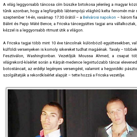
A világ leggyorsabb táncosa cím büszke birtokosa jelenleg a magyar közöns
tűnik azonban, hogy a legfürgébb lábtempójú világhírű kelta fenomén már
szeptember 14-én, vasárnap 17.30 órától – a
Belvárosi napokon
– három fia
Bálint és Papp Máté Bence, a Fricska táncegyüttes tagjai arra vállalkozt
kézzel is a leggyorsabb ritmust ütik a világon.
A Fricska tagjai több mint 10 éve táncolnak különböző együttesekben, va
külföldi versenyeken is komoly sikereket tudhat magáénak. Tavaly – többe
Fesztiválon, Washingtonban. Vezetőjük Moussa Ahmed, a csapat töb
világrekord-kísérlet során a Kárpát-medence legvirtuózabb táncai eleven
botostáncait, az erdélyi legényes versengést, valamint a hegyvidéki pászt
szolgáltatják a rekordkísérlet alapját – tette hozzá a Fricska vezetője.