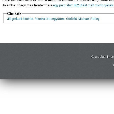
Talamba ütőegyüttes frontembere
egy perc alatt 862 ütést mért xilofonjának
Címkék
világrekord-kísérlet
,
Fricska táncegyüttes
,
Gödöllő
,
Michael Flatley
Kapcsolat
|
Imp
©