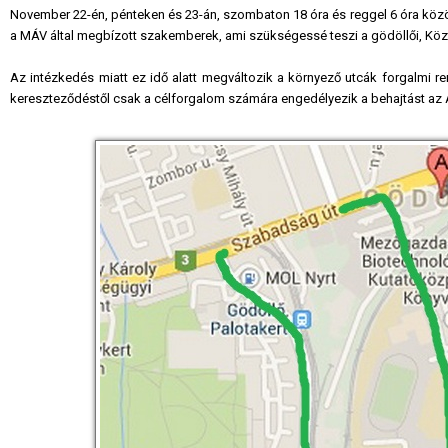
November 22-én, pénteken és 23-án, szombaton 18 óra és reggel 6 óra közöt
a MÁV által megbízott szakemberek, ami szükségessé teszi a gödöllői, Köztá
Az intézkedés miatt ez idő alatt megváltozik a környező utcák forgalmi re
kereszteződéstől csak a célforgalom számára engedélyezik a behajtást az Ál