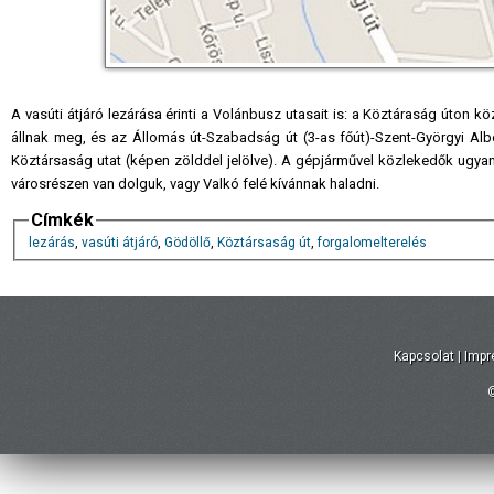
A vasúti átjáró lezárása érinti a Volánbusz utasait is: a Köztáraság úton 
állnak meg, és az Állomás út-Szabadság út (3-as főút)-Szent-Györgyi Albert
Köztársaság utat (képen zölddel jelölve). A gépjárművel közlekedők ugyanez
városrészen van dolguk, vagy Valkó felé kívánnak haladni.
Címkék
lezárás
,
vasúti átjáró
,
Gödöllő
,
Köztársaság út
,
forgalomelterelés
Kapcsolat
|
Imp
©