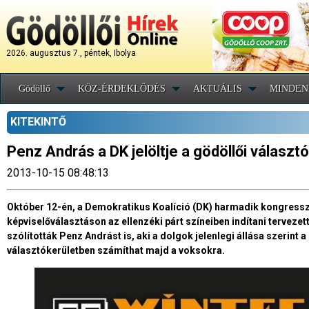
2026. augusztus 7., péntek, Ibolya
Gödöllő
KÖZ-ÉRDEKLŐDÉS
AKTUÁLIS
MINDEN
KITEKINTŐ
Penz András a DK jelöltje a gödöllői válasz
2013-10-15 08:48:13
Október 12-én, a Demokratikus Koalíció (DK) harmadik kongress
képviselőválasztáson az ellenzéki párt színeiben indítani tervezett
szólították Penz Andrást is, aki a dolgok jelenlegi állása szerin
választókerületben számíthat majd a voksokra.