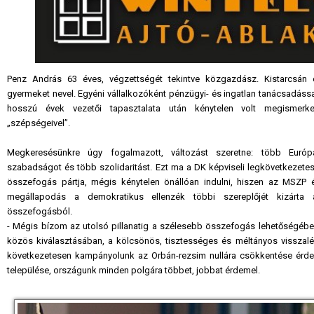
Penz András 63 éves, végzettségét tekintve közgazdász. Kistarcsán é
gyermeket nevel. Egyéni vállalkozóként pénzügyi- és ingatlan tanácsadássa
hosszú évek vezetői tapasztalata után kénytelen volt megismerked
„szépségeivel”.
Megkeresésünkre úgy fogalmazott, változást szeretne: több Európ
szabadságot és több szolidaritást. Ezt ma a DK képviseli legkövetkezete
összefogás pártja, mégis kénytelen önállóan indulni, hiszen az MSZP é
megállapodás a demokratikus ellenzék többi szereplőjét kizárta a
összefogásból.
- Mégis bízom az utolsó pillanatig a szélesebb összefogás lehetőségében,
közös kiválasztásában, a kölcsönös, tisztességes és méltányos vissza
következetesen kampányolunk az Orbán-rezsim nullára csökkentése érd
települése, országunk minden polgára többet, jobbat érdemel.