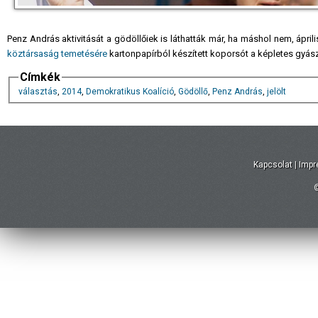
Penz András aktivitását a gödöllőiek is láthatták már, ha máshol nem, ápril
köztársaság temetésére
kartonpapírból készített koporsót a képletes gyászm
Címkék
választás
,
2014
,
Demokratikus Koalíció
,
Gödöllő
,
Penz András
,
jelölt
Kapcsolat
|
Imp
©