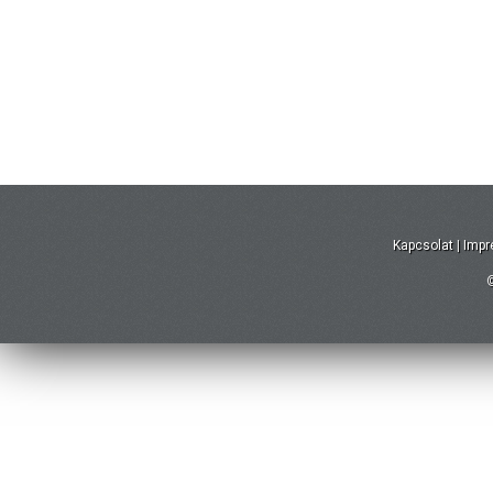
Kapcsolat
|
Imp
©