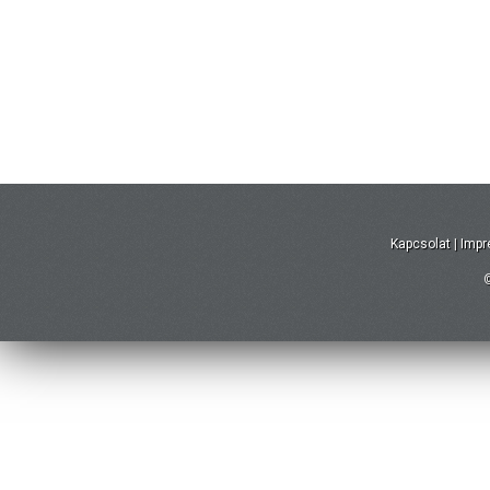
Kapcsolat
|
Imp
©