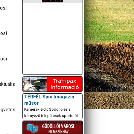
rosi
rosi
rosi
ktuális
TÉRFÉL Sportmagazin
műsor
ségvetés
Kamerák előtt Gödöllő és a
környező települések sportolói