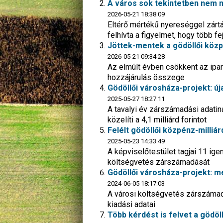
A város sok tekintetben nem n
2026-05-21 18:38:09
Eltérő mértékű nyereséggel zártá
felhívta a figyelmet, hogy több 
Jöttek-mentek a gödöllői közp
2026-05-21 09:34:28
Az elmúlt évben csökkent az iparű
hozzájárulás összege
Gödöllői városháza-projekt: új
2025-05-27 18:27:11
A tavalyi év zárszámadási adati
közelíti a 4,1 milliárd forintot
Felélt gödöllői közpénz-milliá
2025-05-23 14:33:49
A képviselőtestület tagjai 11 ige
költségvetés zárszámadását
Gödöllői városháza-projekt: me
2024-06-05 18:17:03
A városi költségvetés zárszámad
kiadási adatai
Több kérdést is felvet a gödö