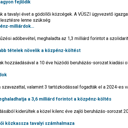
agyon fejlődik
k a tavalyi évet a gödöllői közcégek. A VÜSZI ügyvezető igazga
fejlesztésre lenne szükség
énz-milliárdok…
zési adóbevétel, meghaladta az 1,3 milliárd forintot a szolidari
abb tételek növelik a közpénz-költést
nak hozzáadásával a 10 éve húzódó beruházás-sorozat kiadási o
rdok
n szavazattal, valamint 3 tartózkodással fogadták el a 2024-es v
ghaladhatja a 3,6 milliárd forintot a közpénz-költés
ásából kiderültek a közel kilenc éve zajló beruházás-sorozat 2
llői közkassza tavalyi számhalmaza