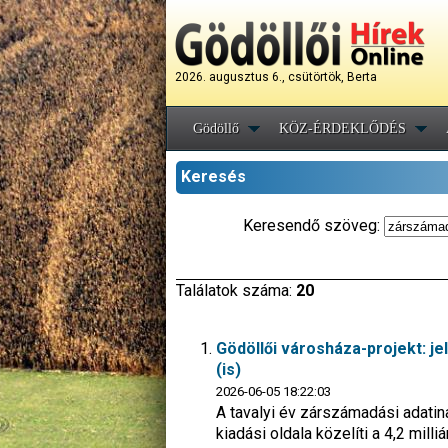
2026. augusztus 6., csütörtök, Berta
Gödöllő
KÖZ-ÉRDEKLŐDÉS
Keresés
Keresendő szöveg:
Találatok száma:
20
Gödöllői városháza-projekt: je
(is)
2026-06-05 18:22:03
A tavalyi év zárszámadási adatin
kiadási oldala közelíti a 4,2 milliá