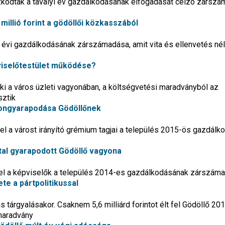
zkodtak a tavalyi év gazdálkodásának elfogadását célzó zársz
millió forint a gödöllői közkasszából
 évi gazdálkodásának zárszámadása, amit vita és ellenvetés nél
viselőtestület működése?
ki a város üzleti vagyonában, a költségvetési maradványból az
sztik
gyongyarapodása Gödöllőnek
l a várost irányító grémium tagjai a település 2015-ös gazdál
nttal gyarapodott Gödöllő vagyona
el a képviselők a település 2014-es gazdálkodásának zárszám
te a pártpolitikussal
tárgyalásakor. Csaknem 5,6 milliárd forintot élt fel Gödöllő 20
zmaradvány