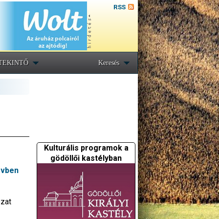
RSS
TEKINTŐ
Keresés
Kulturális programok a
gödöllői kastélyban
évben
ozat