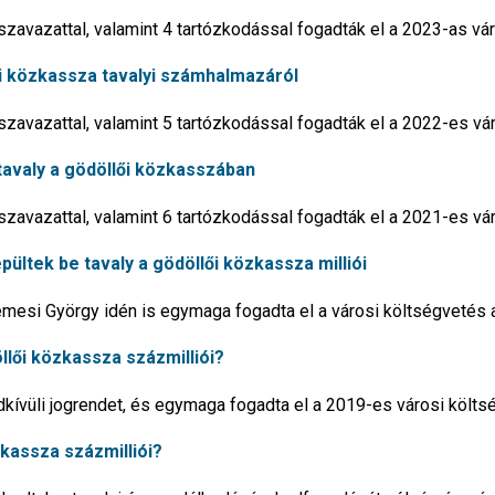
 szavazattal, valamint 4 tartózkodással fogadták el a 2023-as vá
ői közkassza tavalyi számhalmazáról
 szavazattal, valamint 5 tartózkodással fogadták el a 2022-es vá
 tavaly a gödöllői közkasszában
 szavazattal, valamint 6 tartózkodással fogadták el a 2021-es vá
épültek be tavaly a gödöllői közkassza milliói
mesi György idén is egymaga fogadta el a városi költségvetés a
llői közkassza százmilliói?
kívüli jogrendet, és egymaga fogadta el a 2019-es városi költ
zkassza százmilliói?