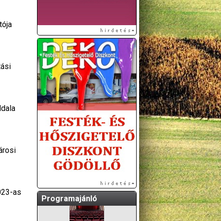
tója
tási
ldala
A GÖDÖLLŐI ÉS
KÖRNYÉKBELI
KULTURÁLIS- ÉS
SPORTPROGRAMOKAT
árosi
KÖZÖSSÉGI
OLDALUNKON TESSZÜK
KÖZZÉ!
023-as
Programajánló