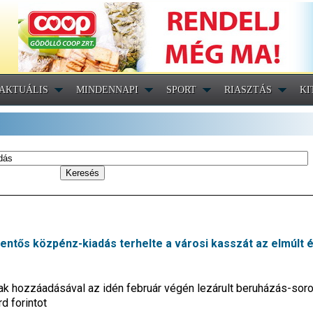
AKTUÁLIS
MINDENNAPI
SPORT
RIASZTÁS
KI
lentős közpénz-kiadás terhelte a városi kasszát az elmúlt 
ak hozzáadásával az idén február végén lezárult beruházás-sor
rd forintot