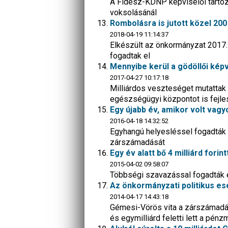
A Fidesz-KDNP képviselői tartó
voksolásánál
Rombolásra is jutott közel 200 
2018-04-19 11:14:37
Elkészült az önkormányzat 2017.
fogadtak el
Mennyibe kerül a gödöllői kép
2017-04-27 10:17:18
Milliárdos veszteséget mutattak 
egészségügyi központot is fejle
Egy újabb év, amikor volt va
2016-04-18 14:32:52
Egyhangú helyesléssel fogadták e
zárszámadását
Egy év alatt bő 4 milliárd fori
2015-04-02 09:58:07
Többségi szavazással fogadták 
Az önkormányzati politikus ese
2014-04-17 14:43:18
Gémesi-Vörös vita a zárszámadás 
és egymilliárd feletti lett a pén