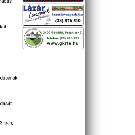
ámadás
kül
kodásának
adását
13-ban,