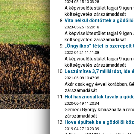
2024-05-15 10:03:28
A képviselőtestület tagjai 9 igen
költségvetés zárszámadását
Vita nélkül döntöttek a gödöll
2023-05-25 16:29:18
A képviselőtestület tagjai 9 igen
költségvetés zárszámadását
„Öngyilkos” tétel is szerepelt
2022-04-21 11:11:08
A képviselőtestület tagjai 9 igen
költségvetés zárszámadását
Leszámítva 3,7 milliárdot, ide 
2021-05-08 10:47:35
Akár csak egy évvel korábban, Gé
zárszámadását
Hol hasznosultak tavaly a gödö
2020-06-19 11:20:34
Gémesi György kihasználta a rend
zárszámadását
Hova épültek be a gödöllői kö
2019-04-27 10:23:39