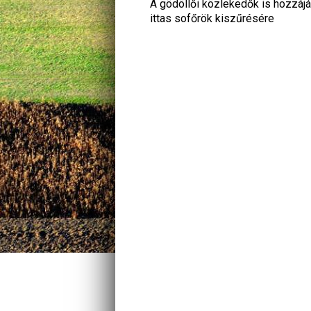
A gödöllői közlekedők is hozzájár
ittas sofőrök kiszűrésére