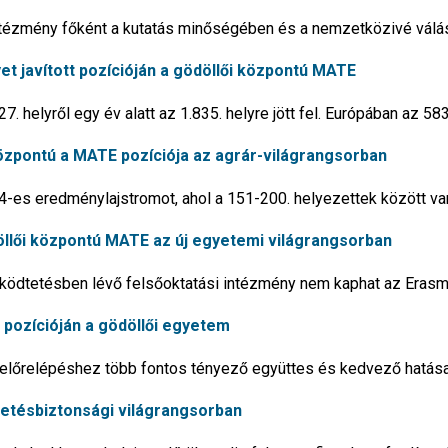
intézmény főként a kutatás minőségében és a nemzetközivé válá
et javított pozícióján a gödöllői központú MATE
. helyről egy év alatt az 1.835. helyre jött fel. Európában az 583
özpontú a MATE pozíciója az agrár-világrangsorban
-es eredménylajstromot, ahol a 151-200. helyezettek között van
ödöllői központú MATE az új egyetemi világrangsorban
működtetésben lévő felsőoktatási intézmény nem kaphat az Eras
v pozícióján a gödöllői egyetem
 előrelépéshez több fontos tényező együttes és kedvező hatása 
ezetésbiztonsági világrangsorban