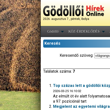
2026. augusztus 7., péntek, Ibolya
Gödöllő
KÖZ-ÉRDEKLŐDÉS
Keresés
Keresendő szöveg:
Találatok száma:
7
Top százas lett a gödöllői k
2026-03-25 16:10:02
Az elmúlt öt év alatt folyamatosa
a 97. pozíciónál tart
Megjelent az egyetemi világra