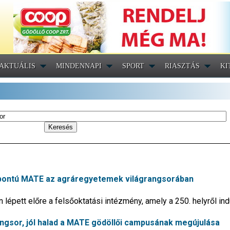
AKTUÁLIS
MINDENNAPI
SPORT
RIASZTÁS
KI
özpontú MATE az agráregyetemek világrangsorában
n lépett előre a felsőoktatási intézmény, amely a 250. helyről in
ngsor, jól halad a MATE gödöllői campusának megújulása