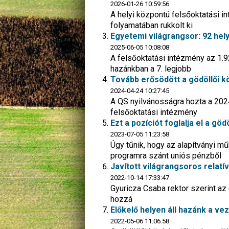
2026-01-26 10:59:56
A helyi központú felsőoktatási 
folyamatában rukkolt ki
Egyetemi világrangsor: 92 hely
2025-06-05 10:08:08
A felsőoktatási intézmény az 1.927
hazánkban a 7. legjobb
Tovább erősödött a gödöllői k
2024-04-24 10:27:45
A QS nyilvánosságra hozta a 2024
felsőoktatási intézmény
Ezt a pozíciót foglalja el a g
2023-07-05 11:23:58
Úgy tűnik, hogy az alapítványi 
programra szánt uniós pénzből
Javított világrangsoros relatí
2022-10-14 17:33:47
Gyuricza Csaba rektor szerint az
hozzá
Előkelő helyen áll hazánk a v
2022-05-06 11:06:58