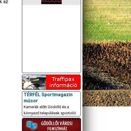
k az
TÉRFÉL Sportmagazin
műsor
Kamerák előtt Gödöllő és a
környező települések sportolói