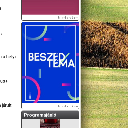
s
.,
 a helyi
A GÖDÖLLŐI ÉS
KÖRNYÉKBELI
mus+
KULTURÁLIS- ÉS
SPORTPROGRAMOKAT
KÖZÖSSÉGI
OLDALUNKON TESSZÜK
járult
KÖZZÉ!
Programajánló