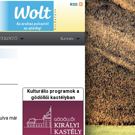
RSS
TEKINTŐ
Keresés
Kulturális programok a
gödöllői kastélyban
dulva már