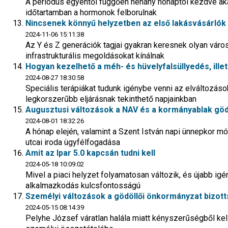
A periódus egyéntől függően néhány hónaptól kezdve aká
időtartamban a hormonok felborulnak
Nincsenek könnyű helyzetben az első lakásvásárlók
2024-11-06 15:11:38
Az Y és Z generációk tagjai gyakran keresnek olyan vá
infrastrukturális megoldásokat kínálnak
Hogyan kezelhető a méh- és hüvelyfalsüllyedés, ille
2024-08-27 18:30:58
Speciális terápiákat tudunk igénybe venni az elváltozáso
legkorszerűbb eljárásnak tekinthető napjainkban
Augusztusi változások a NAV és a kormányablak göd
2024-08-01 18:32:26
A hónap elején, valamint a Szent István napi ünnepkor m
utcai iroda ügyfélfogadása
Amit az Ipar 5.0 kapcsán tudni kell
2024-05-18 10:09:02
Mivel a piaci helyzet folyamatosan változik, és újabb igé
alkalmazkodás kulcsfontosságú
Személyi változások a gödöllői önkormányzat bizot
2024-05-15 08:14:39
Pelyhe József váratlan halála miatt kényszerűségből kel