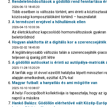
Rendeletmódosítások a gödöllői rend fenntartása 
2026-06-13 18:45:20
Több esetben is változás történt, ami érinti a köztisztas
közösségi komposztálóként történő – használatát
A természet erejével a hőhullámok ellen
2026-04-15 10:33:36
Az életciklushoz kapcsolódó hormonváltozások gyakran f
beletörődnöd
Hogyan alakította át a digitális kor a szerencsejáték
2026-02-02 18:45:00
A leglátványosabb változás talán a szerencsejáték-piaco
teljesen új iparág jött létre
A gödöllői autósokat is érinti az autópálya-matricák
2025-11-28 15:20:29
A tarifák egy öt évvel ezelőtt hatályba lépett miniszteri 
alapján emelkednek, ezúttal 4,3%-kal
Magyar futball: a hanyatlás és ami mögötte van
2025-10-10 10:38:07
A helyi Focicipőbolt kollektívája is tapasztalja, hogy az
napról a másikra
Hankó Balázs: Gödöllőn elérhetővé vált Közép-Euró