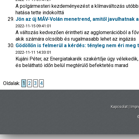
A polgármesteri kezdeményezést a klímaváltozás utóbbi
hatása tette indokolttá
Jön az új MÁV-Volán menetrend, amitől javulhatnak a
2022-11-15 09:41:01
A változás kedvezően érintheti az agglomerációból a f
akik számára olcsóbb és rugalmasabb lehet az ingázás
Gödöllőn is felmerül a kérdés: tényleg nem éri meg
2022-11-11 14:33:01
Kujáni Péter, az Energiatakarék szakértője úgy vélekedik
és belátható időn belül megtérülő befektetés marad
Oldalak:
1
2
3
4
Kapcsolat
|
Imp
©