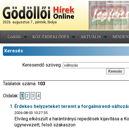
2026. augusztus 7., péntek, Ibolya
Gödöllő
KÖZ-ÉRDEKLŐDÉS
AKTUÁLIS
MINDEN
Keresés
Keresendő szöveg:
Találatok száma:
103
Oldalak:
1
2
3
4
Érdekes helyzeteket teremt a forgalmirend-változá
2026-08-03 10:27:55
Elvileg elkészült a harántirányú repedések kijavítása a K
úgynevezett, felső szakaszon