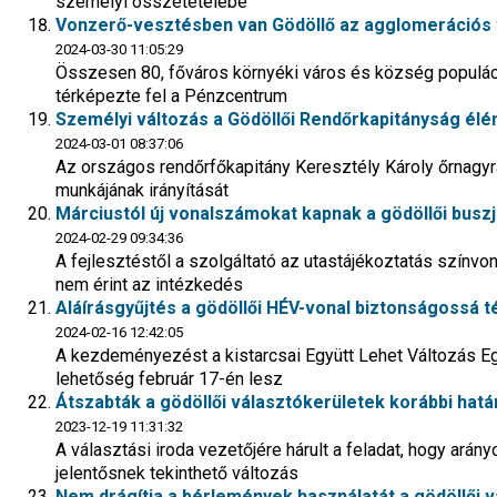
személyi összetételébe
Vonzerő-vesztésben van Gödöllő az agglomerációs 
2024-03-30 11:05:29
Összesen 80, főváros környéki város és község populáci
térképezte fel a Pénzcentrum
Személyi változás a Gödöllői Rendőrkapitányság élé
2024-03-01 08:37:06
Az országos rendőrfőkapitány Keresztély Károly őrnagyr
munkájának irányítását
Márciustól új vonalszámokat kapnak a gödöllői busz
2024-02-29 09:34:36
A fejlesztéstől a szolgáltató az utastájékoztatás színvon
nem érint az intézkedés
Aláírásgyűjtés a gödöllői HÉV-vonal biztonságossá t
2024-02-16 12:42:05
A kezdeményezést a kistarcsai Együtt Lehet Változás Egy
lehetőség február 17-én lesz
Átszabták a gödöllői választókerületek korábbi hatá
2023-12-19 11:31:32
A választási iroda vezetőjére hárult a feladat, hogy ará
jelentősnek tekinthető változás
Nem drágítja a bérlemények használatát a gödöllői