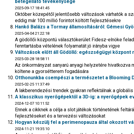
betegellátó tevékenysége
2025-09-17 18:41:45
Október közepétől jelentősebb változások várhatók a sza
eddig már 100 millió forintot költött fejlesztésekre
Hankó Balázs a Tormay államosításáról: Gémesi Gyö
2025-04-04 21:22:18
A gödöllői központú választókerület Fidesz-elnöke felada
fenntartásba vételének folyamatát jó irányba vigye
Változások előtt áll Gödöllő: egészségügyi központ 
2025-03-28 18:58:11
Az önkormányzat sanyarú anyagi helyzetére hivatkozva m
költene a gyorsétterem fogadására
Otthonunkba csempészi a természetet a Blooming D
2025-02-25 11:37:49
A lakberendezési trendek gyakran reflektálnak a globál
A klasszikus nyerőgépektől a 3D-ig: a nyerőgépek ev
2024-12-07 10:11:52
Ennek a cikknek a célja a slot játékok történetének feltár
fejlesztéseket és a tervezési változásokat
Hogyan készülj fel a perimenopauza által okozott v
2024-11-21 19:35:10