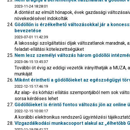
2023-11-24 18:28:01
A döntést az elmúlt hónapok, évek gazdasági változásaiv
növekedésével indokolták
Gödöllőn is érzékelhető változásokkal jár a konces
bevezetése
2023-07-01 11:42:39
A lakossági szolgáltatási díjak változatlanok maradnak,
feladat-ellátási kötelezettségüket
Nem lesz személyi változás három gödöllői intézmé
2023-06-15 13:45:37
További öt évig az eddigi vezetők irányíthatják a MUZA
munkáját
Miként érintheti a gödöllőieket az egészségügyi tö
2022-12-15 17:46:19
Az alap- és kórházi ellátás szempontjából nem sok vált
sorsa kérdéses lehet
Gödöllőieket is érintő fontos változás jön az online
2022-12-15 10:00:17
A korábbi elektronikus rendszerű ügyintézési tájékoztató
Vízgazdálkodási munkacsoport alakul az „élhetőbb G
2022-11-19 09:41:27