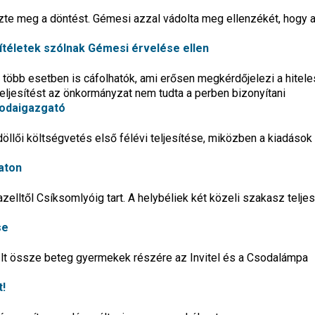
zte meg a döntést. Gémesi azzal vádolta meg ellenzékét, hogy 
 ítéletek szólnak Gémesi érvelése ellen
több esetben is cáfolhatók, ami erősen megkérdőjelezi a hitele
teljesítést az önkormányzat nem tudta a perben bizonyítani
lodaigazgató
döllői költségvetés első félévi teljesítése, miközben a kiadáso
raton
azelltől Csíksomlyóig tart. A helybéliek két közeli szakasz telje
se
űlt össze beteg gyermekek részére az Invitel és a Csodalámpa
t!