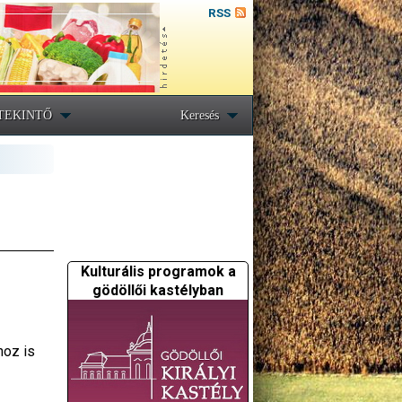
RSS
TEKINTŐ
Keresés
Kulturális programok a
gödöllői kastélyban
hoz is