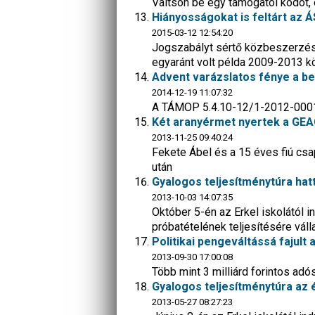
Váltson be egy támogatói kódot, 
Hiányosságokat is feltárt az 
2015-03-12 12:54:20
Jogszabályt sértő közbeszerzésre
egyaránt volt példa 2009-2013 k
Advent varázslatos fénye a b
2014-12-19 11:07:32
A TÁMOP 5.4.10-12/1-2012-0001 p
Két aranyérmet nyertek a GEA
2013-11-25 09:40:24
Fekete Ábel és a 15 éves fiú csap
után
Gyalogos teljesítménytúra hat
2013-10-03 14:07:35
Október 5-én az Erkel iskolától i
próbatételének teljesítésére vál
Politikai pengeváltássá fajult
2013-09-30 17:00:08
Több mint 3 milliárd forintos adó
Gyalogos teljesítménytúra az éj
2013-05-27 08:27:23