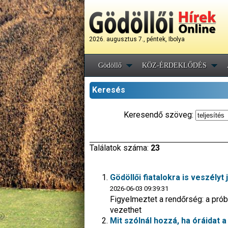
2026. augusztus 7., péntek, Ibolya
Gödöllő
KÖZ-ÉRDEKLŐDÉS
Keresés
Keresendő szöveg:
Találatok száma:
23
Gödöllői fiatalokra is veszélyt
2026-06-03 09:39:31
Figyelmeztet a rendőrség: a prób
vezethet
Mit szólnál hozzá, ha óráidat a