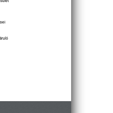
esület
sei
áruló