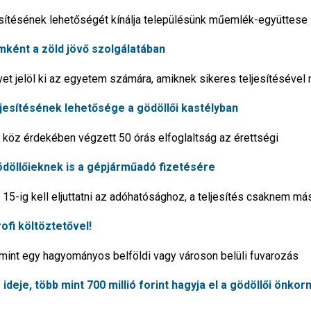
jesítésének lehetőségét kínálja településünk műemlék-együttese
ént a zöld jövő szolgálatában
rvet jelöl ki az egyetem számára, amiknek sikeres teljesítésével
ljesítésének lehetősége a gödöllői kastélyban
 köz érdekében végzett 50 órás elfoglaltság az érettségi
gödöllőieknek is a gépjárműadó fizetésére
5-ig kell eljuttatni az adóhatósághoz, a teljesítés csaknem má
ofi költöztetővel!
 mint egy hagyományos belföldi vagy városon belüli fuvarozás
s ideje, több mint 700 millió forint hagyja el a gödöllői önko