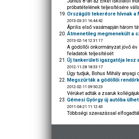
Június 8-án az Erkel iskolától in
próbatételének teljesítésére vál
Országúti tekerésre hívnak a
2013-03-31 16:44:42
Április első vasárnapján három t
Átmenetileg megmenekült a sz
2013-02-14 12:31:17
A gödöllői önkormányzat jövő év 
feladatok teljesítését
Új tankerületi igazgatója lesz 
2012-11-28 18:33:17
Úgy tudjuk, Bohus Mihály anyagi o
Megszúrták a gödöllői rendőrk
2012-02-11 09:50:23
Vérüket adták a zsaruk kollégájuk
Gémesi György új autóba ülhet
2011-04-21 11:12:43
Többségi szavazással elfogadták