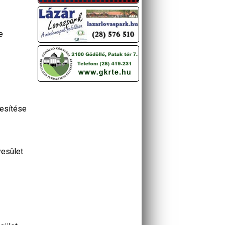
e
jesítése
yesület