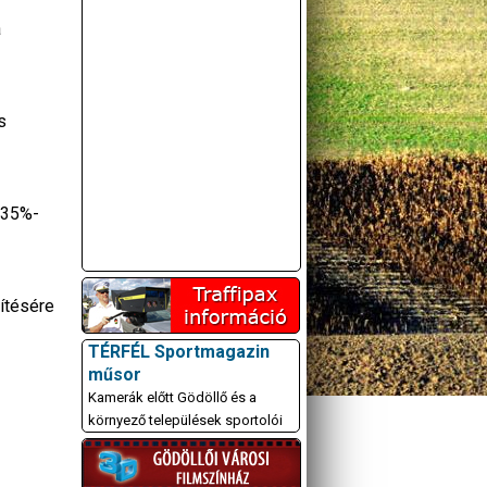
a
s
k 35%-
sítésére
TÉRFÉL Sportmagazin
műsor
Kamerák előtt Gödöllő és a
környező települések sportolói