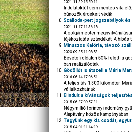
2021-11-29 15:50:11
Indulatoktól sem mentes vita elő
bűnözők érdekeit védik
Szálloda-per: jogszabályok és
2021-11-17 11:36:18
A polgármester megnyilvánulásai 
tájékoztatás szándékát. A hibás 
Mínuszos Kalória, távozó szál
2020-09-25 11:08:53
Bevételi oldalon 50% feletti a gö
ban realizálódtak
Gödöllőt is átszeli a Mária Ma
2016-06-14 17:06:51
A teljes táv 1.300 kilométer, Mari
vállalkozhatnak
Elindult a kívánságok teljesíté
2015-06-27 09:57:21
Négymillió forintnyi adomány gy
Alapítvány közös kampányában
Tegyünk egy kis csodát, együt
2015-04-01 21:14:29