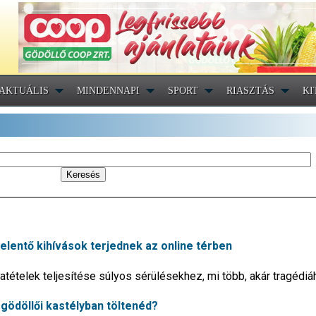
AKTUÁLIS
MINDENNAPI
SPORT
RIASZTÁS
KI
 jelentő kihívások terjednek az online térben
atételek teljesítése súlyos sérülésekhez, mi több, akár tragédiá
 gödöllői kastélyban töltenéd?