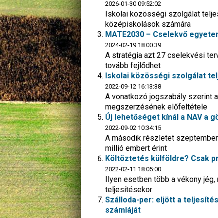
2026-01-30 09:52:02
Iskolai közösségi szolgálat tel
középiskolások számára
MATE2030 – Cselekvő egyetemk
2024-02-19 18:00:39
A stratégia azt 27 cselekvési te
tovább fejlődhet
Iskolai közösségi szolgálat te
2022-09-12 16:13:38
A vonatkozó jogszabály szerint a
megszerzésének előfeltétele
Új lehetőséget kínál a NAV a 
2022-09-02 10:34:15
A második részletet szeptember 1
millió embert érint
Költöztetés külföldre? Csak pr
2022-02-11 18:05:00
Ilyen esetben több a vékony jég,
teljesítésekor
Szálloda-per: eljött a teljesíté
számláját