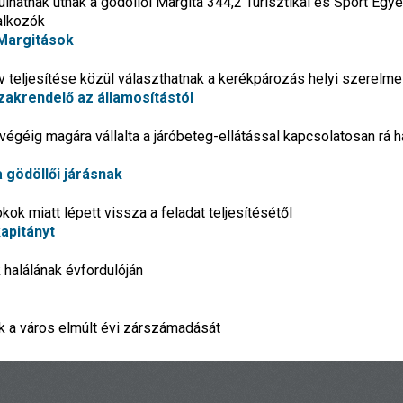
dulhatnak útnak a gödöllői Margita 344,2 Turisztikai és Sport Egy
lalkozók
 Margitások
áv teljesítése közül választhatnak a kerékpározás helyi szerelme
akrendelő az államosítástól
végéig magára vállalta a járóbeteg-ellátással kapcsolatosan rá h
a gödöllői járásnak
kok miatt lépett vissza a feladat teljesítésétől
apitányt
 halálának évfordulóján
 a város elmúlt évi zárszámadását