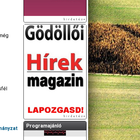
 még
A GÖDÖLLŐI ÉS
KÖRNYÉKBELI
KULTURÁLIS- ÉS
SPORTPROGRAMOKAT
sfél
KÖZÖSSÉGI
OLDALUNKON TESSZÜK
KÖZZÉ!
Programajánló
rmányzat