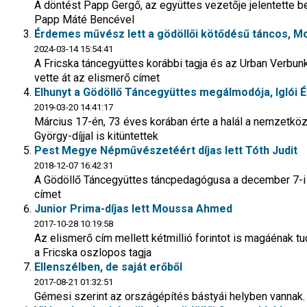
A döntést Papp Gergő, az együttes vezetője jelentette be,
Papp Máté Bencével
Érdemes művész lett a gödöllői kötődésű táncos, 
2024-03-14 15:54:41
A Fricska táncegyüttes korábbi tagja és az Urban Verbun
vette át az elismerő címet
Elhunyt a Gödöllő Táncegyüttes megálmodója, Iglói 
2019-03-20 14:41:17
Március 17-én, 73 éves korában érte a halál a nemzetközi
György-díjjal is kitüntettek
Pest Megye Népművészetéért díjas lett Tóth Judit
2018-12-07 16:42:31
A Gödöllő Táncegyüttes táncpedagógusa a december 7-i
címet
Junior Prima-díjas lett Moussa Ahmed
2017-10-28 10:19:58
Az elismerő cím mellett kétmillió forintot is magáénak 
a Fricska oszlopos tagja
Ellenszélben, de saját erőből
2017-08-21 01:32:51
Gémesi szerint az országépítés bástyái helyben vannak.