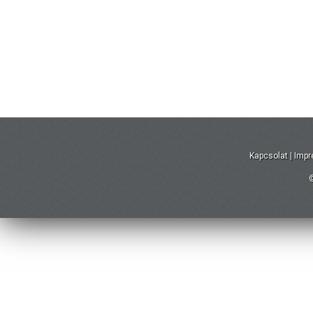
Kapcsolat
|
Imp
©