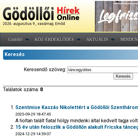
2026. augusztus 9., vasárnap, Emõd
Gödöllő
KÖZ-ÉRDEKLŐDÉS
AKTUÁLIS
MINDEN
Keresés
Keresendő szöveg:
Találatok száma:
8
Szentmise Kaszás Nikolettért a Gödöllői Szenthár
2025-09-29 18:47:45
A holtan talált fiatal hölgy mindenki által kedvelt tagja
15 év után feloszlik a Gödöllőn alakult Fricska tánce
2024-12-29 14:59:07