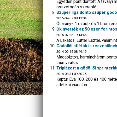
Egyetlen pont döntött. A tavalyi 
összefogás szereplői
Szuper liga döntő szuper gödöl
2015-09-07 08:11:04
Öt arany-, 1 ezüst- és 1 bronzér
Ők nyerték az 50 ezer forinto
2015-07-22 19:14:46
A Lakatos, Lutter Eszter, valami
Gödöllői atléták is részesülnek
2014-09-15 08:49:19
Magabiztos, harminchárom pontos 
triumvirátus
Triplázott a gödöllői sprinterl
2014-08-31 09:20:25
Kaptur Éva 100, 200 és 400 méte
atlétikai viadalon