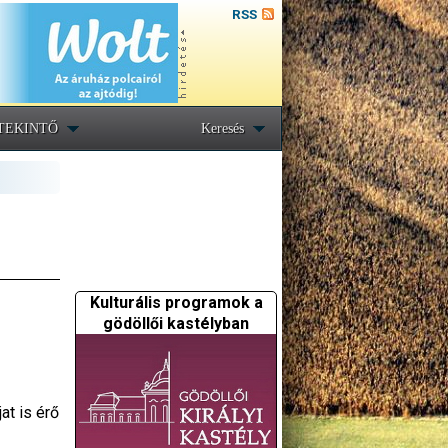
RSS
TEKINTŐ
Keresés
Kulturális programok a
gödöllői kastélyban
at is érő