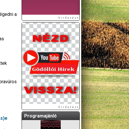
légedni a
as
ttek
A GÖDÖLLŐI ÉS
KÖRNYÉKBELI
KULTURÁLIS- ÉS
bravúros
SPORTPROGRAMOKAT
KÖZÖSSÉGI
OLDALUNKON TESSZÜK
KÖZZÉ!
Programajánló
és)e