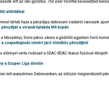
második lett az idei győztes. 750 ezer forinttal kevesebbet kere
lői atlétákkal
emmel tértek haza a pénzdíjas debreceni viadalról városunk sport
s pénzdíjat a strandröplabda M4 kupán
nt a Meszlényi, Soós páros sikere a gödöllői egyetem forró homo
 a csapatbajnoki címért járó ötmilliós pénzdíjból
előnnyel verte riválisait a GEAC-BEAC-Ikarus fúzióval létrejött
ány a Szuper Liga döntőn
ren lett aranyérmes Debrecenben, az először megrendezett pén