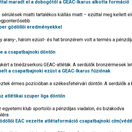
ttal maradt el a dobogótól a GEAC-Ikarus alkotta formáció
 sérülések miatti tartalékos kiállás miatt – ezúttal meg kellett e
 legponterősebb
zuper gödöllői eredményekkel
 arany-, három ezüst- és hat bronzérem volt a termés a pénzdíj
e a csapatbajnoki döntőn
ukért a tinédzserkorú GEAC-atléták. A serdülők bronzérmesek le
rmelt a csapatbajnoki ezüst a GEAC-Ikarus fúziónak
eztek érmes pozícióban a székesfehérvári döntőn. A serdülők a 
 atlétikai szuper liga döntőn
 egyetemi klub sportolói a pénzdíjas viadalon, és bizakodva
áléra
ödöllői EAC vezette atlétaformáció csapatbajnoki cím(véd