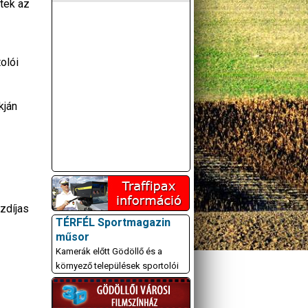
stek az
olói
kján
zdíjas
TÉRFÉL Sportmagazin
műsor
Kamerák előtt Gödöllő és a
környező települések sportolói