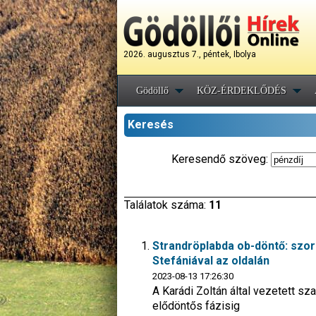
2026. augusztus 7., péntek, Ibolya
Gödöllő
KÖZ-ÉRDEKLŐDÉS
Keresés
Keresendő szöveg:
Találatok száma:
11
Strandröplabda ob-döntő: szor
Stefániával az oldalán
2023-08-13 17:26:30
A Karádi Zoltán által vezetett sza
elődöntős fázisig