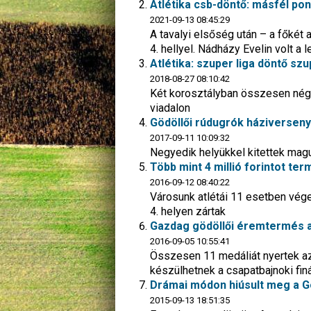
Atlétika csb-döntő: másfél pon
2021-09-13 08:45:29
A tavalyi elsőség után – a főkét a
4. hellyel. Nádházy Evelin volt a
Atlétika: szuper liga döntő s
2018-08-27 08:10:42
Két korosztályban összesen négy
viadalon
Gödöllői rúdugrók háziverseny
2017-09-11 10:09:32
Negyedik helyükkel kitettek mag
Több mint 4 millió forintot te
2016-09-12 08:40:22
Városunk atlétái 11 esetben vég
4. helyen zártak
Gazdag gödöllői éremtermés az
2016-09-05 10:55:41
Összesen 11 medáliát nyertek az
készülhetnek a csapatbajnoki fin
Drámai módon hiúsult meg a G
2015-09-13 18:51:35