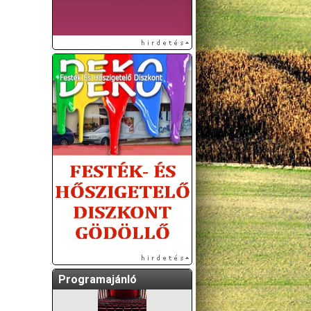
A GÖDÖLLŐI ÉS
KÖRNYÉKBELI
KULTURÁLIS- ÉS
SPORTPROGRAMOKAT
KÖZÖSSÉGI
OLDALUNKON TESSZÜK
KÖZZÉ!
Programajánló