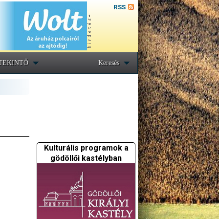
RSS
TEKINTŐ
Keresés
Kulturális programok a
gödöllői kastélyban