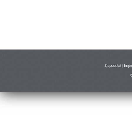
Kapcsolat
|
Imp
©