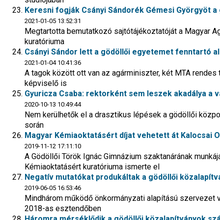
Keresni fogják Csányi Sándorék Gémesi Györgyöt a gö
2021-01-05 13:52:31
Megtartotta bemutatkozó sajtótájékoztatóját a Magyar A
kuratóriuma
Csányi Sándor lett a gödöllői egyetemet fenntartó 
2021-01-04 10:41:36
A tagok között ott van az agárminiszter, két MTA rendes
képviselő is
Gyuricza Csaba: rektorként sem leszek akadálya a 
2020-10-13 10:49:44
Nem kerülhetők el a drasztikus lépések a gödöllői közpo
során
Magyar Kémiaoktatásért díjat vehetett át Kalocsai O
2019-11-12 17:11:10
A Gödöllői Török Ignác Gimnázium szaktanárának munkájá
Kémiaoktatásért kuratóriuma ismerte el
Negatív mutatókat produkáltak a gödöllői közalapít
2019-06-05 16:53:46
Mindhárom működő önkormányzati alapítású szervezet 
2018-as esztendőben
Háromra mérséklődik a gödöllői közalapítványok s