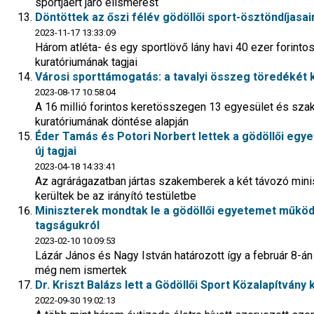
sportjáért járó elismerést
Döntöttek az őszi félév gödöllői sport-ösztöndíjasai
2023-11-17 13:33:09
Három atléta- és egy sportlövő lány havi 40 ezer forinto
kuratóriumának tagjai
Városi sporttámogatás: a tavalyi összeg töredékét 
2023-08-17 10:58:04
A 16 millió forintos keretösszegen 13 egyesület és sza
kuratóriumának döntése alapján
Éder Tamás és Potori Norbert lettek a gödöllői eg
új tagjai
2023-04-18 14:33:41
Az agrárágazatban jártas szakemberek a két távozó mini
kerültek be az irányító testületbe
Miniszterek mondtak le a gödöllői egyetemet működt
tagságukról
2023-02-10 10:09:53
Lázár János és Nagy István határozott így a február 8-án
még nem ismertek
Dr. Kriszt Balázs lett a Gödöllői Sport Közalapítvány
2022-09-30 19:02:13