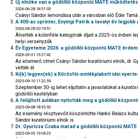
Új elnöke van a gödöllői központú MATE működtetés
2026-06-28 18:31:03
Csányi Sándor lemondása után a városban élő Éder Tamás 
A 400-as sprinter, Enyingi Patrik a tavalyi év legjobb
2026-04-28 20:19:51
Átvették a különféle kategóriák díjait a 2025-ös évben 
helyi versenyzők
Év Egyeteme 2026: a gödöllői központú MATE érdemel
2026-03-31 15:27:42
Az elismerő címet Csányi Sándor kuratóriumi elnök, dr. 
vették át
Ki(k) legyen(ek) a Körösfői-emlékplakett idei nyert
2025-09-10 11:22:59
Szeptember 30-ig lehet eljuttatni a javaslatokat a kuratór
gödöllői kastélyban
A felújított aulában nyitották meg a gödöllői közpon
2025-09-08 18:35:53
Az esemény résztvevőit köszöntötte Hankó Balázs kulturá
Sándor kuratóriumi elnök is
Dr. Gyuricza Csaba marad a gödöllői központú MATE
2025-09-05 19:04:23