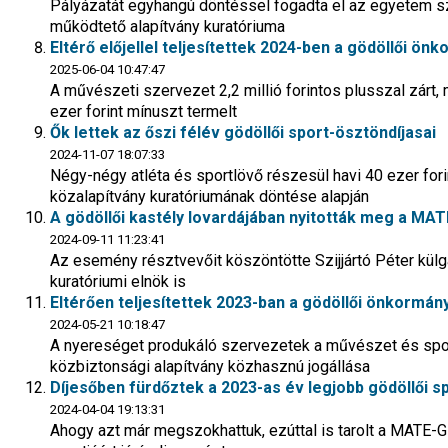
Pályázatát egyhangú döntéssel fogadta el az egyetem s
működtető alapítvány kuratóriuma
Eltérő előjellel teljesítettek 2024-ben a gödöllői ön
2025-06-04 10:47:47
A művészeti szervezet 2,2 millió forintos plusszal zárt, 
ezer forint mínuszt termelt
Ők lettek az őszi félév gödöllői sport-ösztöndíjasai
2024-11-07 18:07:33
Négy-négy atléta és sportlövő részesül havi 40 ezer fo
közalapítvány kuratóriumának döntése alapján
A gödöllői kastély lovardájában nyitották meg a MAT
2024-09-11 11:23:41
Az esemény résztvevőit köszöntötte Szijjártó Péter kül
kuratóriumi elnök is
Eltérően teljesítettek 2023-ban a gödöllői önkormán
2024-05-21 10:18:47
A nyereséget produkáló szervezetek a művészet és spo
közbiztonsági alapítvány közhasznú jogállása
Díjesőben fürdőztek a 2023-as év legjobb gödöllői s
2024-04-04 19:13:31
Ahogy azt már megszokhattuk, ezúttal is tarolt a MATE-