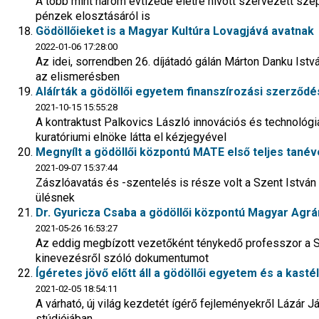
A több mint három évtizede életre hívott szervezett sze
pénzek elosztásáról is
Gödöllőieket is a Magyar Kultúra Lovagjává avatnak
2022-01-06 17:28:00
Az idei, sorrendben 26. díjátadó gálán Márton Danku Istv
az elismerésben
Aláírták a gödöllői egyetem finanszírozási szerződé
2021-10-15 15:55:28
A kontraktust Palkovics László innovációs és technológi
kuratóriumi elnöke látta el kézjegyével
Megnyílt a gödöllői központú MATE első teljes tanév
2021-09-07 15:37:44
Zászlóavatás és -szentelés is része volt a Szent István
ülésnek
Dr. Gyuricza Csaba a gödöllői központú Magyar Agrá
2021-05-26 16:53:27
Az eddig megbízott vezetőként ténykedő professzor a Sá
kinevezésről szóló dokumentumot
Ígéretes jövő előtt áll a gödöllői egyetem és a kasté
2021-02-05 18:54:11
A várható, új világ kezdetét ígérő fejleményekről Lázár 
stúdiójában