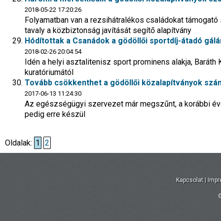
2018-05-22 17:20:26
Folyamatban van a rezsihátralékos családokat támogat
tavaly a közbiztonság javítását segítő alapítvány
Hódítottak a Csanádok a gödöllői sportdíj-átadó gálá
2018-02-26 20:04:54
Idén a helyi asztalitenisz sport prominens alakja, Baráth
kuratóriumától
Tovább csökkenthet a gödöllői közalapítványok szá
2017-06-13 11:24:30
Az egészségügyi szervezet már megszűnt, a korábbi év
pedig erre készül
Oldalak:
1
2
Kapcsolat
|
Imp
©