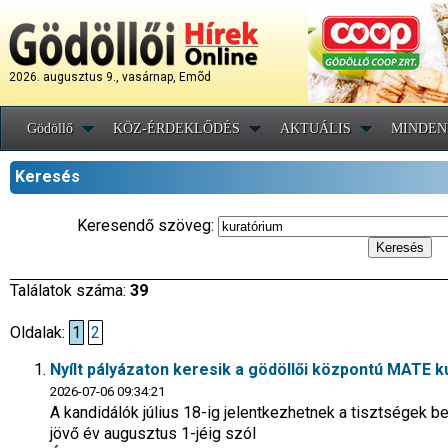
2026. augusztus 9., vasárnap, Emõd
Gödöllő
KÖZ-ÉRDEKLŐDÉS
AKTUÁLIS
MINDEN
Keresés
Keresendő szöveg:
Találatok száma:
39
Oldalak:
1
2
Nyílt pályázaton keresik a gödöllői központú MATE ku
2026-07-06 09:34:21
A kandidálók július 18-ig jelentkezhetnek a tisztségek 
jövő év augusztus 1-jéig szól