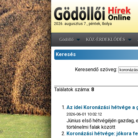
2026. augusztus 7., péntek, Ibolya
Gödöllő
KÖZ-ÉRDEKLŐDÉS
Keresés
Keresendő szöveg:
Találatok száma:
8
Az idei Koronázási hétvége a g
2026-06-01 10:02:12
Június első hétvégéjén gazdag, e
történelmi falak között
Koronázási hétvége: jókora fel