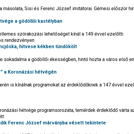
a másolata, Sisi és Ferenc József imitátorai. Gémesi először hi
tvége a gödöllői kastélyban
llemes szórakozási lehetőséget kínál a 149 évvel ezelőtti
os rendezvényen
encjóska, hitvese kékben tündökölt
e sokadalma a gödöllői ékességben, hintó hozta a város első e
ár” a Koronázási hétvégén
terén is kínálnak programokat az érdeklődőknek a 147 évvel ezel
oronázási hétvége programsorozata, temérdek érdeklődő várta a
tt
ődik Ferenc József márványba vésett tekintete