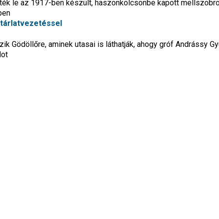
ék le az 1917-ben készült, haszonkölcsönbe kapott mellszobro
ében
tárlatvezetéssel
ik Gödöllőre, aminek utasai is láthatják, ahogy gróf Andrássy Gy
dot