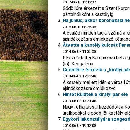
2017-06-10 12:13:37
Gödöllőre érkezett a Szent koron
pártelnökként a kastélyig
Ha június, akkor koronázási hé
2016-06-10 08:25:35
A család minden tagja számára ke
ajándékozásra emlékező kétnap
Átvette a kastély kulcsát Fer
2014-06-07 11:35:38
Elkezdődött a Koronázási hétvég
(is). Képgaléria
Gödöllőre érkezik a „királyi p
2014-06-03 17:22:48
A kastély mellett idén a város fő
ajándékozásra emlékezve
Hintót küldtek a királyi pár elé
2013-06-08 13:21:46
Nagy felhajtással kezdődött a K
uralkodókat a gödöllői kastély elő
Egykori lakosztályára szegez
2013-06-07 19:12:08