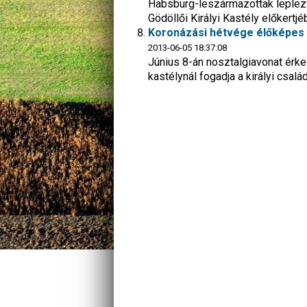
Habsburg-leszármazottak leplezt
Gödöllői Királyi Kastély előkertj
Koronázási hétvége élőképes 
2013-06-05 18:37:08
Június 8-án nosztalgiavonat érkez
kastélynál fogadja a királyi csalá