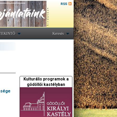
RSS
TEKINTŐ
Keresés
Kulturális programok a
gödöllői kastélyban
epsége