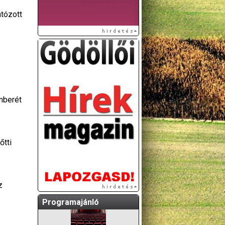
ntózott
mberét
A GÖDÖLLŐI ÉS
KÖRNYÉKBELI
KULTURÁLIS- ÉS
őtti
SPORTPROGRAMOKAT
KÖZÖSSÉGI
OLDALUNKON TESSZÜK
KÖZZÉ!
z
Programajánló