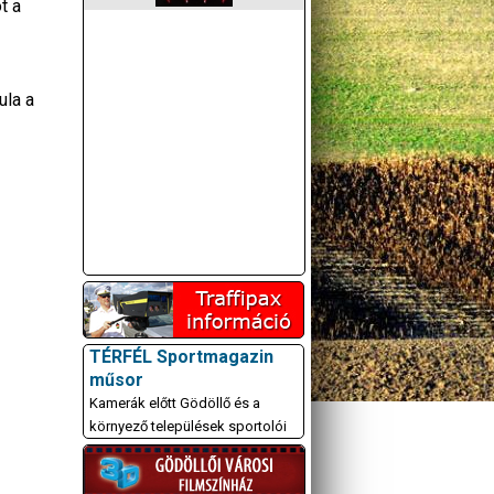
t a
ula a
TÉRFÉL Sportmagazin
műsor
Kamerák előtt Gödöllő és a
környező települések sportolói