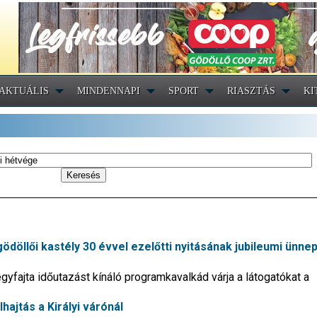
AKTUÁLIS
MINDENNAPI
SPORT
RIASZTÁS
KI
ödöllői kastély 30 évvel ezelőtti nyitásának jubileumi ünn
gyfajta időutazást kínáló programkavalkád várja a látogatókat a
hajtás a Királyi várónál