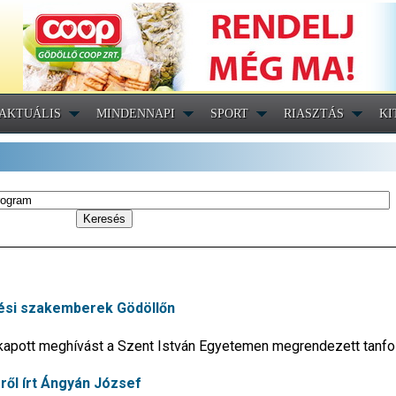
AKTUÁLIS
MINDENNAPI
SPORT
RIASZTÁS
KI
lési szakemberek Gödöllőn
 kapott meghívást a Szent István Egyetemen megrendezett tanfo
ről írt Ángyán József