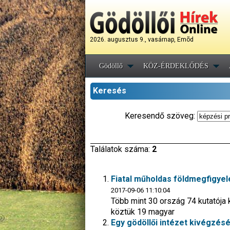
2026. augusztus 9., vasárnap, Emõd
Gödöllő
KÖZ-ÉRDEKLŐDÉS
Keresés
Keresendő szöveg:
Találatok száma:
2
Fiatal műholdas földmegfigye
2017-09-06 11:10:04
Több mint 30 ország 74 kutatója
köztük 19 magyar
Egy gödöllői intézet kivégzésé