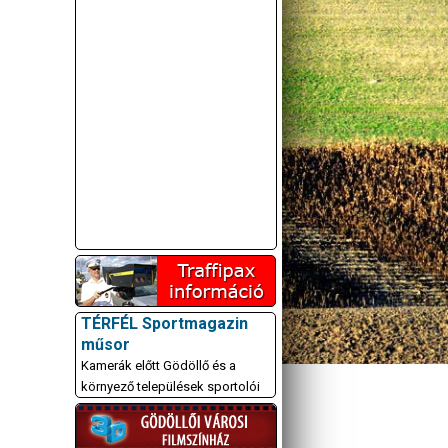
A GÖDÖLLŐI ÉS
KÖRNYÉKBELI
KULTURÁLIS- ÉS
SPORTPROGRAMOKAT
TÉRFÉL Sportmagazin
KÖZÖSSÉGI
műsor
OLDALUNKON TESSZÜK
Kamerák előtt Gödöllő és a
KÖZZÉ!
környező települések sportolói