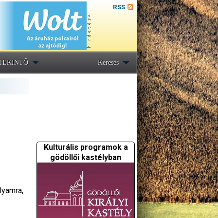
RSS
TEKINTŐ
Keresés
Kulturális programok a
gödöllői kastélyban
lyamra,