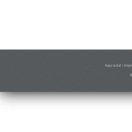
Kapcsolat
|
Imp
©