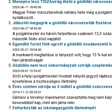
Mennyire lesz TISZAvirág életű a gödöllői városve
2026-06-11 18:40:06
Magyar Péter miniszterelnök néhány hete még a polgárm
nyilatkozott…
Júliustól megugrik a gödöllői városvezetők fizetése
2025-06-27 18:45:00
A polgármester és három helyettese csaknem 13,3 száz
második félév első napjától
Egymillió forint fölé ugrott a gödöllői óvodavezető h
2023-02-21 18:04:40
A munkaerő megtartása is tényező volt, hogy 15 %-kal e
havi járandóságát
Gödöllőn nem lesz önkormányzati sztrájk szeptembe
2020-09-01 13:39:47
Erről a helyi polgármesteri hivatalt irányító jegyző tájék
követelése a tisztességes illetmény
Éves szinten súrolja az 5 milliót a gödöllői csúcsv
2014-11-12 09:26:01
Gémesi a törvényi maximumot szavaztatta meg nem képvi
kevesebbet kap, mint ami járna neki
Felturbózták az iskolaigazgatók illetményét