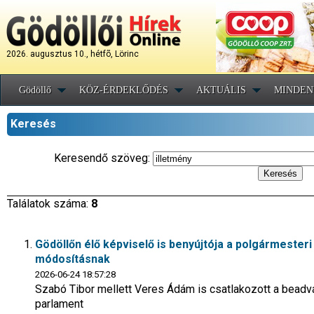
2026. augusztus 10., hétfõ, Lörinc
Gödöllő
KÖZ-ÉRDEKLŐDÉS
AKTUÁLIS
MINDEN
Keresés
Keresendő szöveg:
Találatok száma:
8
Gödöllőn élő képviselő is benyújtója a polgármester
módosításnak
2026-06-24 18:57:28
Szabó Tibor mellett Veres Ádám is csatlakozott a beadvá
parlament