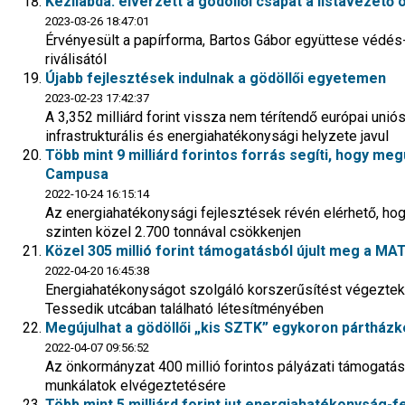
Kézilabda: elvérzett a gödöllői csapat a listavezető
2023-03-26 18:47:01
Érvényesült a papírforma, Bartos Gábor együttese védé
riválisától
Újabb fejlesztések indulnak a gödöllői egyetemen
2023-02-23 17:42:37
A 3,352 milliárd forint vissza nem térítendő európai un
infrastrukturális és energiahatékonysági helyzete javul
Több mint 9 milliárd forintos forrás segíti, hogy me
Campusa
2022-10-24 16:15:14
Az energiahatékonysági fejlesztések révén elérhető, ho
szinten közel 2.700 tonnával csökkenjen
Közel 305 millió forint támogatásból újult meg a MA
2022-04-20 16:45:38
Energiahatékonyságot szolgáló korszerűsítést végeztek
Tessedik utcában található létesítményében
Megújulhat a gödöllői „kis SZTK” egykoron pártház
2022-04-07 09:56:52
Az önkormányzat 400 millió forintos pályázati támogatás
munkálatok elvégeztetésére
Több mint 5 milliárd forint jut energiahatékonyság-