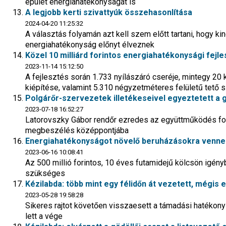
épület energiahatékonyságát is
A legjobb kerti szivattyúk összehasonlítása
2024-04-20 11:25:32
A választás folyamán azt kell szem előtt tartani, hogy ki
energiahatékonyság előnyt élveznek
Közel 10 milliárd forintos energiahatékonysági fejl
2023-11-14 15:12:50
A fejlesztés során 1.733 nyílászáró cseréje, mintegy 2
kiépítése, valamint 5.310 négyzetméteres felületű tető 
Polgárőr-szervezetek illetékeseivel egyeztetett a g
2023-07-18 16:52:27
Latorovszky Gábor rendőr ezredes az együttműködés fok
megbeszélés középpontjába
Energiahatékonyságot növelő beruházásokra venne f
2023-06-16 10:08:41
Az 500 millió forintos, 10 éves futamidejű kölcsön igén
szükséges
Kézilabda: több mint egy félidőn át vezetett, mégis e
2023-05-28 19:58:28
Sikeres rajtot követően visszaesett a támadási hatékon
lett a vége