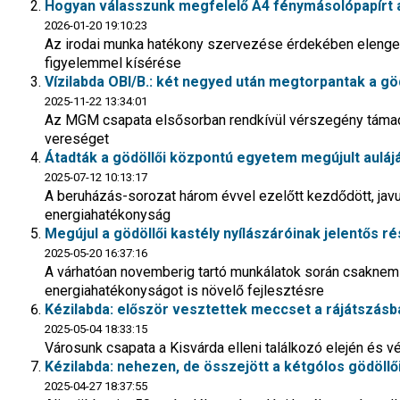
Hogyan válasszunk megfelelő A4 fénymásolópapírt 
2026-01-20 19:10:23
Az irodai munka hatékony szervezése érdekében elenged
figyelemmel kísérése
Vízilabda OBI/B.: két negyed után megtorpantak a gö
2025-11-22 13:34:01
Az MGM csapata elsősorban rendkívül vérszegény táma
vereséget
Átadták a gödöllői központú egyetem megújult aulájá
2025-07-12 10:13:17
A beruházás-sorozat három évvel ezelőtt kezdődött, jav
energiahatékonyság
Megújul a gödöllői kastély nyílászáróinak jelentős r
2025-05-20 16:37:16
A várhatóan novemberig tartó munkálatok során csaknem b
energiahatékonyságot is növelő fejlesztésre
Kézilabda: először vesztettek meccset a rájátszásb
2025-05-04 18:33:15
Városunk csapata a Kisvárda elleni találkozó elején és v
Kézilabda: nehezen, de összejött a kétgólos gödöllői
2025-04-27 18:37:55