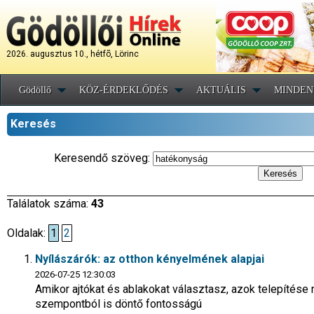
2026. augusztus 10., hétfõ, Lörinc
Gödöllő
KÖZ-ÉRDEKLŐDÉS
AKTUÁLIS
MINDEN
Keresés
Keresendő szöveg:
Találatok száma:
43
Oldalak:
1
2
Nyílászárók: az otthon kényelmének alapjai
2026-07-25 12:30:03
Amikor ajtókat és ablakokat választasz, azok telepítés
szempontból is döntő fontosságú