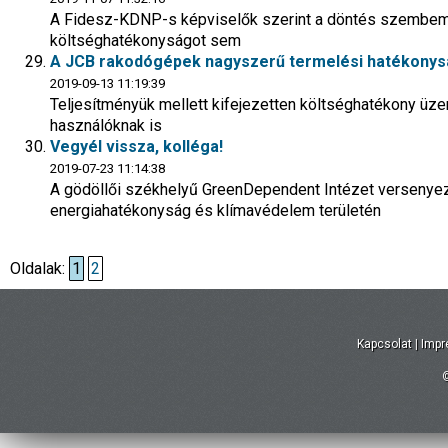
A Fidesz-KDNP-s képviselők szerint a döntés szembemegy
költséghatékonyságot sem
A JCB rakodógépek nagyszerű termelési hatékony
2019-09-13 11:19:39
Teljesítményük mellett kifejezetten költséghatékony üzem
használóknak is
Vegyél vissza, kolléga!
2019-07-23 11:14:38
A gödöllői székhelyű GreenDependent Intézet versenyez
energiahatékonyság és klímavédelem területén
Oldalak:
1
2
Kapcsolat
|
Imp
©