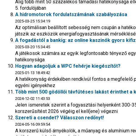
Alig több mint 50 százalékos támadási hatékonysága ellen
5. fordulójában
A hidromotorok fordulatszámának szabályozása
2025-03-25 15:34:19
Az optimálisan beállított sebesség nem csupán a haték
játszik az eszközök energiafogyasztásának mérséklés
A fogadástól a bankig: az online kaszinók gyors kifi
2025-03-20 15:34:45
A játékosok számára az egyik legfontosabb tényező egy 
hatékonysága
Hogyan adagoljuk a WPC fehérje kiegészítőt?
2025-01-13 18:49:42
A hatékonyság érdekében rendkívül fontos a megfelelő p
egyéni igényekhez
Több mint 500 gödöllői távfűtéses lakást érinthet a
2024-12-02 11:43:53
Jelen ismeretek szerint a fogyasztási helyenként 300-3
korszerűsítést 2026 végéig el kell(ene) végezni
Szereti a csendet? Válasszon redőnyt!
2024-05-16 09:59:54
A korszerű külső árnyékolók, a műanyag és alumínium re