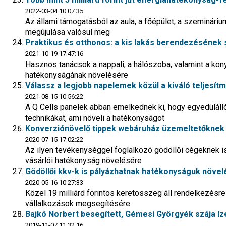
2022-03-04 10:07:35
Az állami támogatásból az aula, a főépület, a szemináriu
megújulása valósul meg
Praktikus és otthonos: a kis lakás berendezésének
2021-10-19 17:47:16
Hasznos tanácsok a nappali, a hálószoba, valamint a ko
hatékonyságának növelésére
Válassz a legjobb napelemek közül a kiváló teljesí
2021-08-15 10:56:22
A Q Cells panelek abban emelkednek ki, hogy egyedülál
technikákat, ami növeli a hatékonyságot
Konverziónövelő tippek webáruház üzemeltetőknek
2020-07-15 17:02:22
Az ilyen tevékenységgel foglalkozó gödöllői cégeknek i
vásárlói hatékonyság növelésére
Gödöllői kkv-k is pályázhatnak hatékonyságuk növe
2020-05-16 10:27:33
Közel 19 milliárd forintos keretösszeg áll rendelkezésr
vállalkozások megsegítésére
Bajkó Norbert besegített, Gémesi Györgyék szája íze
2019-11-07 11:32:16