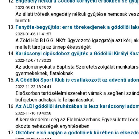
Engedély nélkül a Gödöllő környéki erdőkben se gyűjt
2023-03-01 18:23:22
Az állati trófeák engedély nélküli gyűjtése nemcsak veszél
bünteti
Fenyőfa-begyűjtés: erre törekedjenek a gödöllői la
2023-01-06 11:41:57
A Zöld Híd B.I.G.G. NKft. ügyvezető igazgatója azt kéri, ak
mellett tárolja az ünnep ékességét
Karácsonyi cipősdoboz gyűjtés a Gödöllői Királyi Kas
2022-12-07 17:30:23
Az adományokat a Baptista Szeretetszolgálat munkatársai 
gyermekeknek, fiataloknak
A Gödöllői Sport Klub is csatlakozott az adventi ad
2022-11-22 18:24:41
Elsősorban tartósélelmiszereket várnak a segíteni szán
büféjében adhatják le felajánlásaikat
Az ALDI gödöllői áruházában is lesz karácsonyi ado
2022-11-16 18:40:58
A kereskedelmi cég az Élelmiszerbank Egyesülettel össze
okozta nehézségek enyhítésében
Október első napján a gödöllőiek körében is elkezd