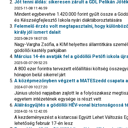
Jót tenni áldás: sikeresen zárult a GDL Pelikán Jó
2025-11-08 11:46:59
Mindent egybevetve 1.420.000 forint gyűlt össze a Gödöl
és Készségfejlesztő Iskola nyári diáktáboroztatására
Felemelő érzés volt megtapasztalni, hogy különböző
király jól ismert dalait
2025-08-29 18:07:05
Nagy-Vargha Zsófia, a KIM helyettes államtitkára személ
gödöllői kastély parkjában
Március 14-én avatják fel a gödöllői Petőfi iskola újr
2025-03-07 09:52:25
A 800 ezer forintra tervezett előállítási költség összeg
hónapon belül sikerrel járt
A középmezőnyben végzett a MATESzedd csapata az 
2024-07-09 10:27:20
Június utolsó napjaiban zajlott le a folyószakasz megtisz
egyetem intézetének egysége is részt vett
Aláírásgyűjtés a gödöllői HÉV-vonal biztonságossá t
2024-02-16 12:42:05
A kezdeményezést a kistarcsai Együtt Lehet Változás Egy
lehetőség február 17-én lesz