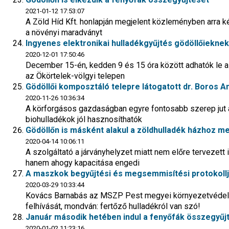
2021-01-12 17:53:07
A Zöld Híd Kft. honlapján megjelent közleményben arra kér
a növényi maradványt
Ingyenes elektronikai hulladékgyűjtés gödöllőieknek
2020-12-01 17:50:46
December 15-én, kedden 9 és 15 óra között adhatók le 
az Ökörtelek-völgyi telepen
Gödöllői komposztáló telepre látogatott dr. Boros An
2020-11-26 10:36:34
A körforgásos gazdaságban egyre fontosabb szerep jut a
biohulladékok jól hasznosíthatók
Gödöllőn is másként alakul a zöldhulladék házhoz m
2020-04-14 10:06:11
A szolgáltató a járványhelyzet miatt nem előre tervezet
hanem ahogy kapacitása engedi
A maszkok begyűjtési és megsemmisítési protokollj
2020-03-29 10:33:44
Kovács Barnabás az MSZP Pest megyei környezetvédelm
felhívását, mondván: fertőző hulladékról van szó!
Január második hetében indul a fenyőfák összegyűj
2020-01-02 11:23:16