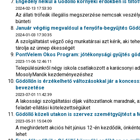
Engedély nélkül a Gödöllő környéki erdőkben is tiltott
2024-02-13 17:53:30
Az állati trófeák illegális megszerzése nemcsak veszélyt 
bünteti
Január végéig megvalósul a fenyőfa-begyűjtés Gödö
2024-01-03 17:30:35
A szolgáltatást végző cég munkatársai azt kérik, aki tehet
tárolja az ünnep ékességét
PontVelem Okos Program: jótékonysági gyűjtés göd
2023-11-06 12:46:11
Településünkről négy iskola csatlakozott a karácsonyi 
MosolyManók kezdeményezéshez
Gödöllőn is érzékelhető változásokkal jár a konces
bevezetése
2023-07-01 11:42:39
A lakossági szolgáltatási díjak változatlanok maradnak,
feladat-ellátási kötelezettségüket
Gödöllő közeli utakon is szervez szemétgyűjtést a 
2023-05-31 15:04:09
A meghirdetett akciós hét június 12-én kezdődik, önkénte
lehet