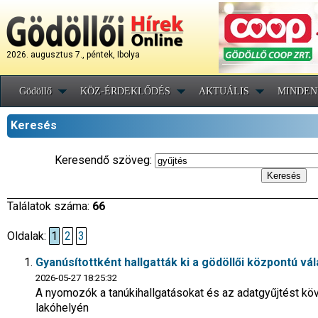
2026. augusztus 7., péntek, Ibolya
Gödöllő
KÖZ-ÉRDEKLŐDÉS
AKTUÁLIS
MINDEN
Keresés
Keresendő szöveg:
Találatok száma:
66
Oldalak:
1
2
3
Gyanúsítottként hallgatták ki a gödöllői központú vá
2026-05-27 18:25:32
A nyomozók a tanúkihallgatásokat és az adatgyűjtést köve
lakóhelyén