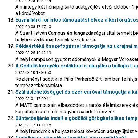
2022-09-28 16:24:24
A mintegy két hónapig tartó adatgyűjtés első, október 1-jét
a kérdőíveket
Egymilliárd forintos támogatást élvez a körforgás
2022-06-08 17:17:40
A Szent István Campus és tangazdaságai által termelt bi
helyben zajlik majd annak kezelése is
Példaértékű összefogással támogatja az ukrajnai m
2022-03-25 10:12:19
A helyi campuson gyűjtött adományok a Magyar Vöröskere
A Gödöllő környéki erdőkben is illegális a hullajtott
2022-03-10 17:30:50
Közleményt adott ki a Pilis Parkerdő Zrt., amiben felhív
természetkárosításra
Szálláslehetőséggel és ezer euróval támogatja a kár
2022-03-01 17:09:11
A MATE campusain elkezdődött a tartós élelmiszerek és 
kárpátaljai rászoruló magyar családok részére
Büntetőeljárás indult a gödöllői görögkatolikus te
2021-03-17 11:11:18
A helyi rendőrök a helyszínelést követően adatgyűjtést 
Gödöllőn is elkezdik a fenyőfák összegyűjtését