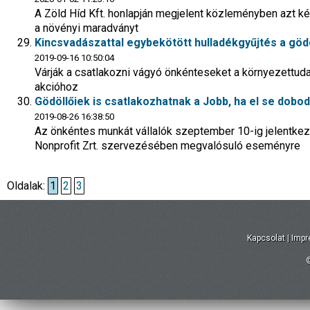
A Zöld Híd Kft. honlapján megjelent közleményben azt kéri
a növényi maradványt
Kincsvadászattal egybekötött hulladékgyűjtés a gödö
2019-09-16 10:50:04
Várják a csatlakozni vágyó önkénteseket a környezettu
akcióhoz
Gödöllőiek is csatlakozhatnak a Jobb, ha el se dobo
2019-08-26 16:38:50
Az önkéntes munkát vállalók szeptember 10-ig jelentkez
Nonprofit Zrt. szervezésében megvalósuló eseményre
Oldalak:
1
2
3
Kapcsolat
|
Imp
©