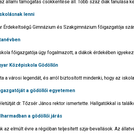
az állami támogatás csökkentése áll. Több száz diák tanulása ke
iskolásnak lenni
ar Érdekeltségű Gimnázium és Szakgimnázium főigazgatója sz
 tanévben
kola főigazgatója úgy fogalmazott, a diákok érdekében igyekez
yar Középiskola Gödöllőn
a a városi legendát, és arról biztosított mindenki, hogy az iskol
igazgatóját a gödöllői egyetemen
etútját dr. Tőzsér János rektor ismertette. Hallgatókkal is találk
lharmadban a gödöllői járás
 az elmúlt évre a régióban teljesített szja-bevallások. Az állat