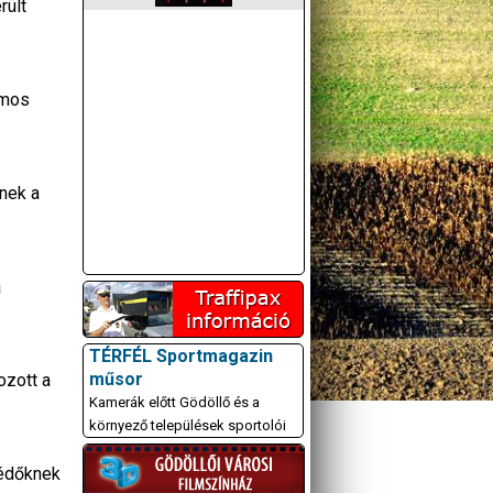
rült
ámos
nek a
a
TÉRFÉL Sportmagazin
műsor
ozott a
Kamerák előtt Gödöllő és a
környező települések sportolói
védőknek