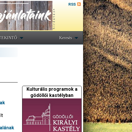
RSS
TEKINTŐ
Keresés
Kulturális programok a
gödöllői kastélyban
nak
lt
alának