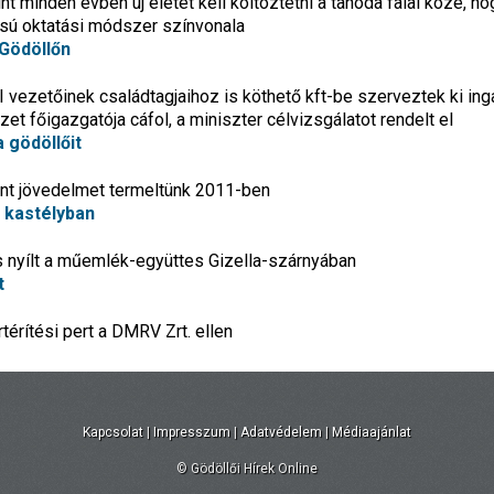
t minden évben új életet kell költöztetni a tanoda falai közé, ho
pusú oktatási módszer színvonala
 Gödöllőn
 vezetőinek családtagjaihoz is köthető kft-be szerveztek ki ing
zet főigazgatója cáfol, a miniszter célvizsgálatot rendelt el
 gödöllőit
vont jövedelmet termeltünk 2011-ben
 kastélyban
ás nyílt a műemlék-együttes Gizella-szárnyában
t
térítési pert a DMRV Zrt. ellen
Kapcsolat
|
Impresszum
|
Adatvédelem
|
Médiaajánlat
© Gödöllői Hírek Online