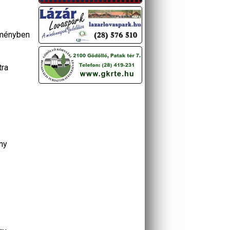
zményben
tra
ny