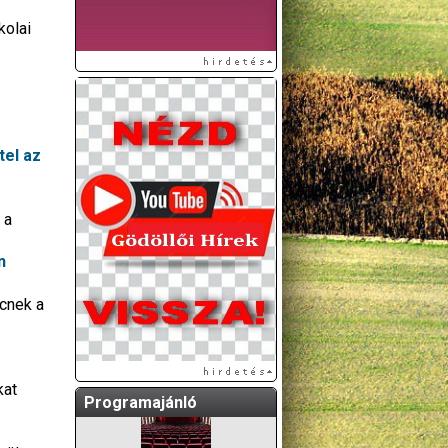
kolai
tel az
 a
A GÖDÖLLŐI ÉS
KÖRNYÉKBELI
n
KULTURÁLIS- ÉS
SPORTPROGRAMOKAT
ncnek a
KÖZÖSSÉGI
OLDALUNKON TESSZÜK
KÖZZÉ!
kat
Programajánló