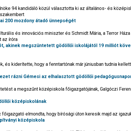
lnöke 94 kandidáló közül választotta ki az általános- és középis
 szakembert
kai 200 mozdony átadó ünnepségét
urális és innovációs miniszter és Schmidt Mária, a Terror Háza
 az íróra
t, akinek megszüntetett gödöllői iskolájától 19 milliót köve
, és kiderítette, hogy a fenntartónak már júniusban tudnia kellett
kezet rázni Gémesi az elhalasztott gödöllői pedagógusnapo
tüntetést a megszűnt középiskola főigazgatójának, Galgóczi Fere
döllői középiskolának
 főigazgató elmondta, hogy bírósági úton keresik majd az igazu
pítványi középiskola