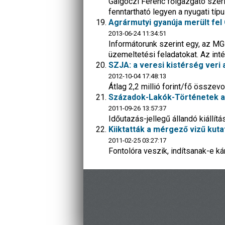
Galgóczi Ferenc főigazgató szerin
fenntartható legyen a nyugati tí
Agrármutyi gyanúja merült fel
2013-06-24 11:34:51
Informátorunk szerint egy, az MGI
üzemeltetési feladatokat. Az inté
SZJA: a veresi kistérség veri a
2012-10-04 17:48:13
Átlag 2,2 millió forint/fő össze
Századok-Lakók-Történetek a
2011-09-26 13:57:37
Időutazás-jellegű állandó kiállít
Kiiktatták a mérgező vizű kuta
2011-02-25 03:27:17
Fontolóra veszik, indítsanak-e kár