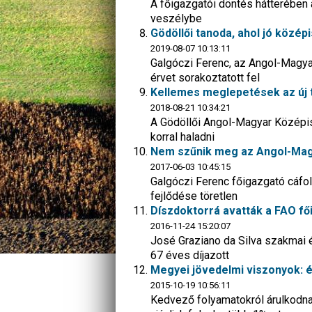
A főigazgatói döntés hátterében 
veszélybe
Gödöllői tanoda, ahol jó közép
2019-08-07 10:13:11
Galgóczi Ferenc, az Angol-Magy
érvet sorakoztatott fel
Kellemes meglepetések az új
2018-08-21 10:34:21
A Gödöllői Angol-Magyar Középis
korral haladni
Nem szűnik meg az Angol-Mag
2017-06-03 10:45:15
Galgóczi Ferenc főigazgató cáfolt
fejlődése töretlen
Díszdoktorrá avatták a FAO fő
2016-11-24 15:20:07
José Graziano da Silva szakmai él
67 éves díjazott
Megyei jövedelmi viszonyok: é
2015-10-19 10:56:11
Kedvező folyamatokról árulkodnak