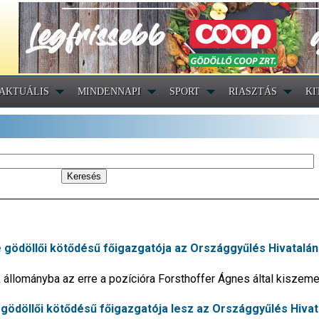
AKTUÁLIS
MINDENNAPI
SPORT
RIASZTÁS
KI
-e gödöllői kötődésű főigazgatója az Országgyűlés Hivatalá
állományba az erre a pozícióra Forsthoffer Ágnes által kiszeme
gödöllői kötődésű főigazgatója lesz az Országgyűlés Hivat