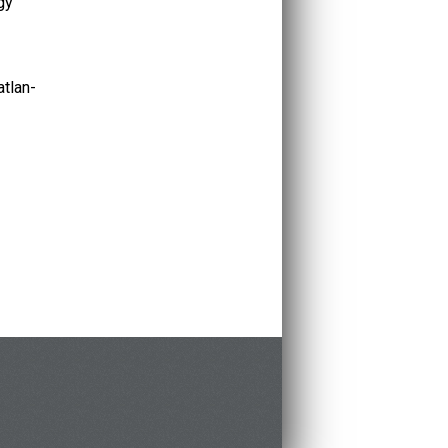
gy
atlan-