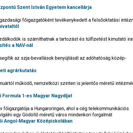
központú Szent István Egyetem kancellárja
gazdasági főigazgatóként tevékenykedett a felsőoktatási inté
ivataltól
lkodók is számíthatnak a tartozást és túlfizetést kimutató ira
ítés a NAV-nál
segítik az szja-bevallások benyújtását az adóhatóság közép-
eti agrárkutatás
anuártól működő, nemzetközi szinten is jelentős méretű intézmé
dei Formula 1-es Magyar Nagydíjat
ív főigazgatója a Hungaroringen, ahol a cég telekommunikációs
zolgálni egy Gödöllő méretű város mindenkori forgalmát
lői Angol-Magyar Középiskolában