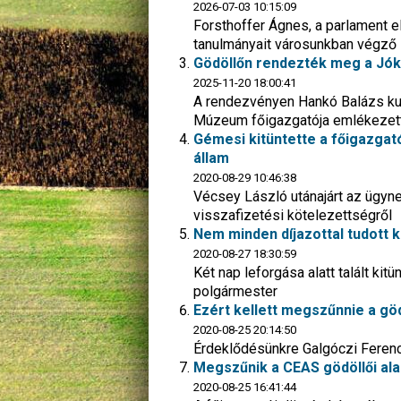
2026-07-03 10:15:09
Forsthoffer Ágnes, a parlament e
tanulmányait városunkban végző
Gödöllőn rendezték meg a Jó
2025-11-20 18:00:41
A rendezvényen Hankó Balázs kult
Múzeum főigazgatója emlékezett
Gémesi kitüntette a főigazgató
állam
2020-08-29 10:46:38
Vécsey László utánajárt az ügynek
visszafizetési kötelezettségről
Nem minden díjazottal tudott 
2020-08-27 18:30:59
Két nap leforgása alatt talált ki
polgármester
Ezért kellett megszűnnie a gö
2020-08-25 20:14:50
Érdeklődésünkre Galgóczi Ferenc
Megszűnik a CEAS gödöllői ala
2020-08-25 16:41:44