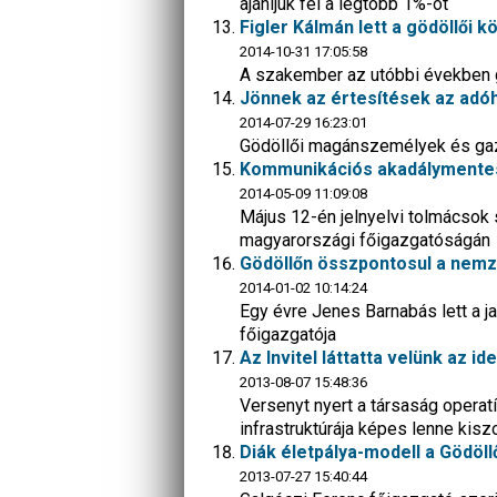
ajánljuk fel a legtöbb 1%-ot
Figler Kálmán lett a gödöllői 
2014-10-31 17:05:58
A szakember az utóbbi években 
Jönnek az értesítések az adóh
2014-07-29 16:23:01
Gödöllői magánszemélyek és gazdá
Kommunikációs akadálymentes
2014-05-09 11:09:08
Május 12-én jelnyelvi tolmácsok 
magyarországi főigazgatóságán
Gödöllőn összpontosul a nemz
2014-01-02 10:14:24
Egy évre Jenes Barnabás lett a j
főigazgatója
Az Invitel láttatta velünk az i
2013-08-07 15:48:36
Versenyt nyert a társaság operat
infrastruktúrája képes lenne kis
Diák életpálya-modell a Gödöl
2013-07-27 15:40:44