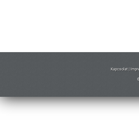
Kapcsolat
|
Imp
©