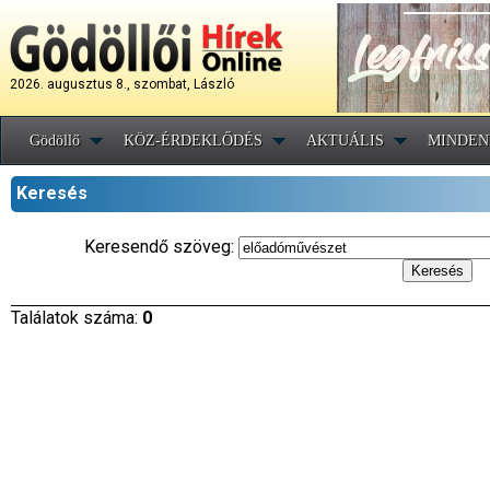
2026. augusztus 8., szombat, László
Gödöllő
KÖZ-ÉRDEKLŐDÉS
AKTUÁLIS
MINDEN
Keresés
Keresendő szöveg:
Találatok száma:
0