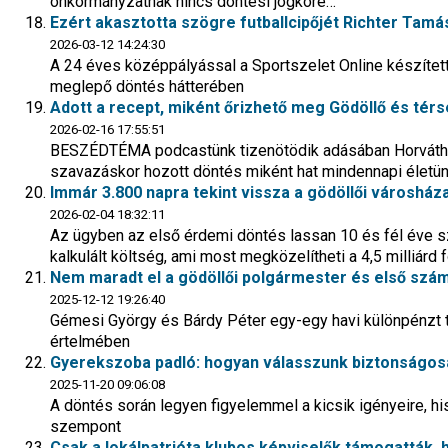
önkormányzatnak nincs döntési jogköre…
Ezért akasztotta szögre futballcipőjét Richter Tamás
2026-03-12 14:24:30
A 24 éves középpályással a Sportszelet Online készített in
meglepő döntés hátterében
Adott a recept, miként őrizhető meg Gödöllő és tér
2026-02-16 17:55:51
BESZÉDTÉMA podcastünk tizenötödik adásában Horváth J
szavazáskor hozott döntés miként hat mindennapi életü
Immár 3.800 napra tekint vissza a gödöllői városház
2026-02-04 18:32:11
Az ügyben az első érdemi döntés lassan 10 és fél éve szül
kalkulált költség, ami most megközelítheti a 4,5 milliárd f
Nem maradt el a gödöllői polgármester és első szám
2025-12-12 19:26:40
Gémesi György és Bárdy Péter egy-egy havi különpénzt 
értelmében
Gyerekszoba padló: hogyan válasszunk biztonságo
2025-11-20 09:06:08
A döntés során legyen figyelemmel a kicsik igényeire, 
szempont
Csak a lokálpatrióta klubos képviselők támogatták,