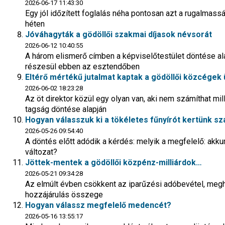
2026-06-17 11:43:30
Egy jól időzített foglalás néha pontosan azt a rugalmas
héten
Jóváhagyták a gödöllői szakmai díjasok névsorát
2026-06-12 10:40:55
A három elismerő címben a képviselőtestület döntése 
részesül ebben az esztendőben
Eltérő mértékű jutalmat kaptak a gödöllői közcégek
2026-06-02 18:23:28
Az öt direktor közül egy olyan van, aki nem számíthat mil
tagság döntése alapján
Hogyan válasszuk ki a tökéletes fűnyírót kertünk s
2026-05-26 09:54:40
A döntés előtt adódik a kérdés: melyik a megfelelő: akk
változat?
Jöttek-mentek a gödöllői közpénz-milliárdok…
2026-05-21 09:34:28
Az elmúlt évben csökkent az iparűzési adóbevétel, meghala
hozzájárulás összege
Hogyan válassz megfelelő medencét?
2026-05-16 13:55:17