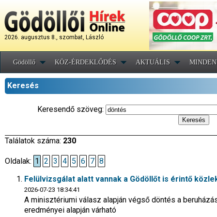
2026. augusztus 8., szombat, László
Gödöllő
KÖZ-ÉRDEKLŐDÉS
AKTUÁLIS
MINDEN
Keresés
Keresendő szöveg:
Találatok száma:
230
Oldalak:
1
2
3
4
5
6
7
8
Felülvizsgálat alatt vannak a Gödöllőt is érintő köz
2026-07-23 18:34:41
A minisztériumi válasz alapján végső döntés a beruházá
eredményei alapján várható