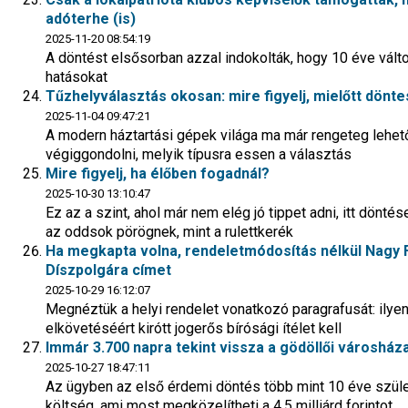
adóterhe (is)
2025-11-20 08:54:19
A döntést elsősorban azzal indokolták, hogy 10 éve válto
hatásokat
Tűzhelyválasztás okosan: mire figyelj, mielőtt dönt
2025-11-04 09:47:21
A modern háztartási gépek világa ma már rengeteg lehet
végiggondolni, melyik típusra essen a választás
Mire figyelj, ha élőben fogadnál?
2025-10-30 13:10:47
Ez az a szint, ahol már nem elég jó tippet adni, itt dönt
az oddsok pörögnek, mint a rulettkerék
Ha megkapta volna, rendeletmódosítás nélkül Nagy F
Díszpolgára címet
2025-10-29 16:12:07
Megnéztük a helyi rendelet vonatkozó paragrafusát: il
elkövetéséért kirótt jogerős bírósági ítélet kell
Immár 3.700 napra tekint vissza a gödöllői városház
2025-10-27 18:47:11
Az ügyben az első érdemi döntés több mint 10 éve születet
költség, ami most megközelítheti a 4,5 milliárd forintot