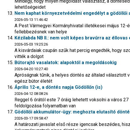
Mindegy, hogy milyen megoldást választasz, a döntésed
lehetőségeidet
Nem kaphat környezetvédelmi engedélyt a gödöllői
2026-05-13 11:46:42
A Pest Vármegyei Kormányhivatal illetékesei május 12-én
fellebbezésnek van helye
Kézilabda NB II.: nem volt képes bravúrra az éllovas 
2026-05-03 19:25:26
A kisvárdaiak csupán szűk hat percig engedték, hogy sz
vitték a dolgot
Bútorajtó vasalatok: alapoktól a megoldásokig
2026-04-20 10:27:40
Apróságnak tűnik, a helyes döntés az általad választott 
egész bútor életét
Április 12-e, a döntés napja Gödöllőn (is)
2026-04-12 08:08:26
Reggel 6 órától este 7 óráig lehetett voksolni a város 
feldolgozása folyamatban van
Gödöllői akkumulátor-ügy: meghozta elutasító dönté
2026-03-17 09:58:47
A határozati javaslat első része igencsak beszédes, his