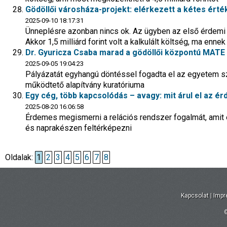
Gödöllői városháza-projekt: elérkezett a kétes érté
2025-09-10 18:17:31
Ünneplésre azonban nincs ok. Az ügyben az első érdem
Akkor 1,5 milliárd forint volt a kalkulált költség, ma enn
Dr. Gyuricza Csaba marad a gödöllői központú MATE
2025-09-05 19:04:23
Pályázatát egyhangú döntéssel fogadta el az egyetem s
működtető alapítvány kuratóriuma
Egy cég, több kapcsolódás – avagy: mit árul el az ér
2025-08-20 16:06:58
Érdemes megismerni a relációs rendszer fogalmát, amit e
és naprakészen feltérképezni
Oldalak:
1
2
3
4
5
6
7
8
Kapcsolat
|
Imp
©