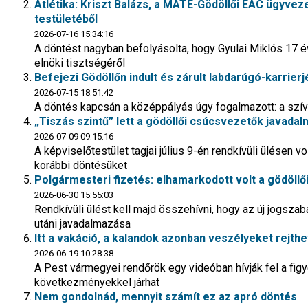
Atlétika: Kriszt Balázs, a MATE-Gödöllői EAC ügyvez
testületéből
2026-07-16 15:34:16
A döntést nagyban befolyásolta, hogy Gyulai Miklós 17 
elnöki tisztségéről
Befejezi Gödöllőn indult és zárult labdarúgó-karrierj
2026-07-15 18:51:42
A döntés kapcsán a középpályás úgy fogalmazott: a szíve
„Tiszás szintű” lett a gödöllői csúcsvezetők javada
2026-07-09 09:15:16
A képviselőtestület tagjai július 9-én rendkívüli ülésen 
korábbi döntésüket
Polgármesteri fizetés: elhamarkodott volt a gödöllő
2026-06-30 15:55:03
Rendkívüli ülést kell majd összehívni, hogy az új jogszab
utáni javadalmazása
Itt a vakáció, a kalandok azonban veszélyeket rejthe
2026-06-19 10:28:38
A Pest vármegyei rendőrök egy videóban hívják fel a fig
következményekkel járhat
Nem gondolnád, mennyit számít ez az apró döntés