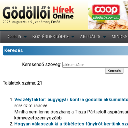
2026. augusztus 9., vasárnap, Emõd
Gödöllő
KÖZ-ÉRDEKLŐDÉS
AKTUÁLIS
MINDEN
Keresés
Keresendő szöveg:
Találatok száma:
21
Veszélyfaktor: bugyigyár kontra gödöllői akkumulá
2026-07-03 18:30:56
Mintha nem lenne összhang a Tisza Párt jelölt aspiránsa
környezetszennyezőbb
Hogyan válasszuk ki a tökéletes fűnyírót kertünk s