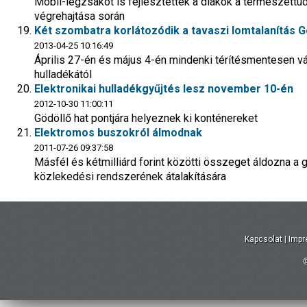
Mobil-légzsákot is fejlesztettek a diákok a természet
végrehajtása során
Két szombatra korlátozódik a tavaszi lomtalanítás G
2013-04-25 10:16:49
Április 27-én és május 4-én mindenki térítésmentesen v
hulladékától
Elektronikai hulladékgyűjtés lesz november 10-én
2012-10-30 11:00:11
Gödöllő hat pontjára helyeznek ki konténereket
Elektromos buszokról álmodnak
2011-07-26 09:37:58
Másfél és kétmilliárd forint közötti összeget áldozna a
közlekedési rendszerének átalakítására
Kapcsolat
|
Imp
©