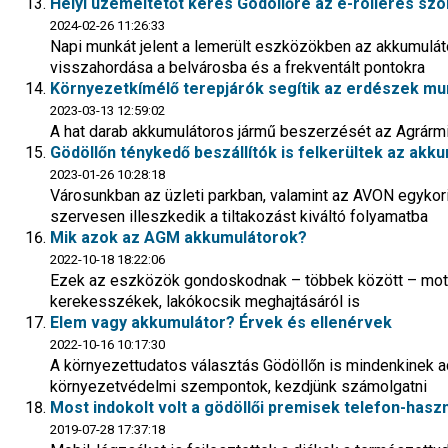
Helyi üzemeltetőt keres Gödöllőre az e-rolleres szo
2024-02-26 11:26:33
Napi munkát jelent a lemerült eszközökben az akkumulát
visszahordása a belvárosba és a frekventált pontokra
Környezetkímélő terepjárók segítik az erdészek mun
2023-03-13 12:59:02
A hat darab akkumulátoros jármű beszerzését az Agrármin
Gödöllőn ténykedő beszállítók is felkerültek az akk
2023-01-26 10:28:18
Városunkban az üzleti parkban, valamint az AVON egykori 
szervesen illeszkedik a tiltakozást kiváltó folyamatba
Mik azok az AGM akkumulátorok?
2022-10-18 18:22:06
Ezek az eszközök gondoskodnak – többek között – mot
kerekesszékek, lakókocsik meghajtásáról is
Elem vagy akkumulátor? Érvek és ellenérvek
2022-10-16 10:17:30
A környezettudatos választás Gödöllőn is mindenkinek 
környezetvédelmi szempontok, kezdjünk számolgatni
Most indokolt volt a gödöllői premisek telefon-hasz
2019-07-28 17:37:18