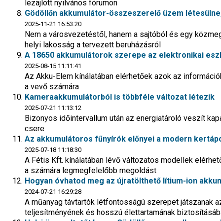
lezajlott nyilvános fórumon
Gödöllőn akkumulátor-összeszerelő üzem létesülne
2025-11-21 16:53:20
Nem a városvezetéstől, hanem a sajtóból és egy közmegh
helyi lakosság a tervezett beruházásról
A 18650 akkumulátorok szerepe az elektronikai es
2025-08-15 11:11:41
Az Akku-Elem kínálatában elérhetőek azok az információ
a vevő számára
Kameraakkumulátorból is többféle változat létezik
2025-07-21 11:13:12
Bizonyos időintervallum után az energiatároló veszít kapa
csere
Az akkumulátoros fűnyírók előnyei a modern kertáp
2025-07-18 11:18:30
A Fétis Kft. kínálatában lévő változatos modellek elérhe
a számára legmegfelelőbb megoldást
Hogyan óvhatod meg az újratölthető lítium-ion akku
2024-07-21 16:29:28
A műanyag távtartók létfontosságú szerepet játszanak a
teljesítményének és hosszú élettartamának biztosításá