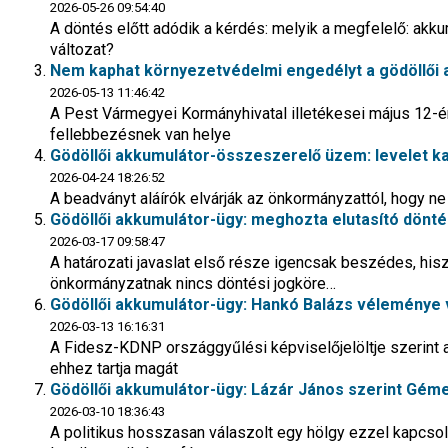
2026-05-26 09:54:40
A döntés előtt adódik a kérdés: melyik a megfelelő: akk
változat?
Nem kaphat környezetvédelmi engedélyt a gödöllői
2026-05-13 11:46:42
A Pest Vármegyei Kormányhivatal illetékesei május 12-én
fellebbezésnek van helye
Gödöllői akkumulátor-összeszerelő üzem: levelet ka
2026-04-24 18:26:52
A beadványt aláírók elvárják az önkormányzattól, hogy n
Gödöllői akkumulátor-ügy: meghozta elutasító dönté
2026-03-17 09:58:47
A határozati javaslat első része igencsak beszédes, his
önkormányzatnak nincs döntési jogköre…
Gödöllői akkumulátor-ügy: Hankó Balázs véleménye 
2026-03-13 16:16:31
A Fidesz-KDNP országgyűlési képviselőjelöltje szerint a 
ehhez tartja magát
Gödöllői akkumulátor-ügy: Lázár János szerint Géme
2026-03-10 18:36:43
A politikus hosszasan válaszolt egy hölgy ezzel kapcso