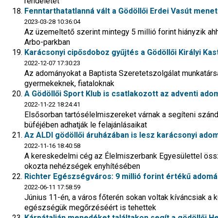
rendeletet
Fenntarthatatlanná vált a Gödöllői Erdei Vasút mene
2023-03-28 10:36:04
Az üzemeltető szerint mintegy 5 millió forint hiányzik ahh
Arbo-parkban
Karácsonyi cipősdoboz gyűjtés a Gödöllői Királyi Kas
2022-12-07 17:30:23
Az adományokat a Baptista Szeretetszolgálat munkatársai 
gyermekeknek, fiataloknak
A Gödöllői Sport Klub is csatlakozott az adventi ad
2022-11-22 18:24:41
Elsősorban tartósélelmiszereket várnak a segíteni szán
büféjében adhatják le felajánlásaikat
Az ALDI gödöllői áruházában is lesz karácsonyi ado
2022-11-16 18:40:58
A kereskedelmi cég az Élelmiszerbank Egyesülettel össze
okozta nehézségek enyhítésében
Richter Egészségváros: 9 millió forint értékű adomá
2022-06-11 17:58:59
Június 11-én, a város főterén sokan voltak kíváncsiak a 
egészségük megőrzéséért is tehettek
Kárpátalján menedéket találtakon segít a gödöllői 