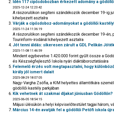
Idén 117 cipősdobozban érkezett adomány a gödöllő
2025-12-24 12:23:42
A rászorulókon segíteni szándékozók december 19-ig jutta
kihelyezett asztalra
Várják a cipősdoboz-adományokat a gödöllői kastél
2025-11-24 11:36:19
A rászorulókon segíteni szándékozók december 19-én, pént
Tourinform-irodánál kihelyezett asztalra
Jót tenni áldás: sikeresen zárult a GDL Pelikán Jó
2025-11-08 11:46:59
Mindent egybevetve 1.420.000 forint gyűlt össze a Gödöl
és Készségfejlesztő Iskola nyári diáktáboroztatására
Felemelő érzés volt megtapasztalni, hogy különböző
király jól ismert dalait
2025-08-29 18:07:05
Nagy-Vargha Zsófia, a KIM helyettes államtitkára személ
gödöllői kastély parkjában
Kik vehetnek át szakmai díjakat júniusban Gödöllőn?
2025-06-05 18:54:15
Májusi ülésükön a helyi képviselőtestület tagjai három,
Március 14-én avatják fel a gödöllői Petőfi iskola újr