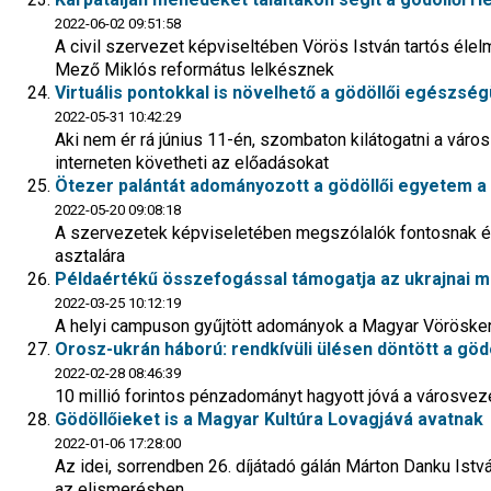
2022-06-02 09:51:58
A civil szervezet képviseltében Vörös István tartós élelm
Mező Miklós református lelkésznek
Virtuális pontokkal is növelhető a gödöllői egészs
2022-05-31 10:42:29
Aki nem ér rá június 11-én, szombaton kilátogatni a vár
interneten követheti az előadásokat
Ötezer palántát adományozott a gödöllői egyetem a 
2022-05-20 09:08:18
A szervezetek képviseletében megszólalók fontosnak érz
asztalára
Példaértékű összefogással támogatja az ukrajnai m
2022-03-25 10:12:19
A helyi campuson gyűjtött adományok a Magyar Vöröskere
Orosz-ukrán háború: rendkívüli ülésen döntött a gödö
2022-02-28 08:46:39
10 millió forintos pénzadományt hagyott jóvá a városvez
Gödöllőieket is a Magyar Kultúra Lovagjává avatnak
2022-01-06 17:28:00
Az idei, sorrendben 26. díjátadó gálán Márton Danku Istv
az elismerésben