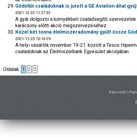
Gödöllői családoknak is jutott a GE Aviation által gy
2021-12-22 11:27:33
A gyár dolgozói a környékbeli családsegítő szervezetek t
karácsony előtti akció megszervezéséhez
Közel két tonna élelmiszeradomány gyűlt össze Göd
2021-11-23 10:16:29
A helyi vásárlók november 19-21. között a Tesco Hiperma
családoknak az Élelmiszerbank Egyesület akciójában
Oldalak:
1
2
3
Kapcsolat
|
Imp
©