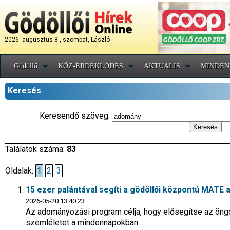
2026. augusztus 8., szombat, László
Gödöllő
KÖZ-ÉRDEKLŐDÉS
AKTUÁLIS
MINDEN
Keresés
Keresendő szöveg:
Találatok száma:
83
Oldalak:
1
2
3
15 ezer palántával segíti a gödöllői központú MATE 
2026-05-20 13:40:23
Az adományozási program célja, hogy elősegítse az öng
szemléletet a mindennapokban