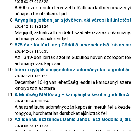
2025-03-07 09:52:25
A 800 ezer forintra tervezett előállítási költség összeg
hónapon belül sikerrel járt
Anyagilag jobban jár a jövőben, aki városi kitüntetés
2024-12-19 18:21:24
Megújult, aktualizált rendelet szabályozza az önkormányza
adományozásának rendjét
675 éve történt meg Gödöllő nevének első írásos m
2024-12-09 11:56:35
Az 1349-ben leírtak szerint Gudulleu néven szerepelt te
adományozás kapcsán
Idén is gyűjtik a cipősdoboz-adományokat a gödöllői
2024-11-21 14:51:55
December 16-ig van lehetőség leadni a karácsonyi szere
kihelyezett asztalra
A Minőség Méltóság – kampányba kezd a gödöllői 
2024-10-04 18:38:24
A használtruha adományozás kapcsán merült fel a kez
rongyos, hordhatatlan darabokat ajánlottak fel
Az idén 80 esztendős Danis János lesz Gödöllő új dí
2024-05-23 15:17:23