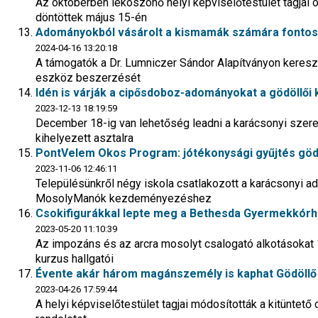
Az októberben leköszönő helyi képviselőtestület tagja
döntöttek május 15-én
Adományokból vásárolt a kismamák számára fontos 
2024-04-16 13:20:18
A támogatók a Dr. Lumniczer Sándor Alapítványon keresztü
eszköz beszerzését
Idén is várják a cipősdoboz-adományokat a gödöllői 
2023-12-13 18:19:59
December 18-ig van lehetőség leadni a karácsonyi szer
kihelyezett asztalra
PontVelem Okos Program: jótékonysági gyűjtés göd
2023-11-06 12:46:11
Településünkről négy iskola csatlakozott a karácsonyi 
MosolyManók kezdeményezéshez
Csokifigurákkal lepte meg a Bethesda Gyermekkórhá
2023-05-20 11:10:39
Az impozáns és az arcra mosolyt csalogató alkotásokat 14
kurzus hallgatói
Évente akár három magánszemély is kaphat Gödöllő 
2023-04-26 17:59:44
A helyi képviselőtestület tagjai módosították a kitünt