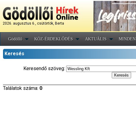
2026. augusztus 6., csütörtök, Berta
Gödöllő
KÖZ-ÉRDEKLŐDÉS
AKTUÁLIS
MINDEN
Keresés
Keresendő szöveg:
Találatok száma:
0