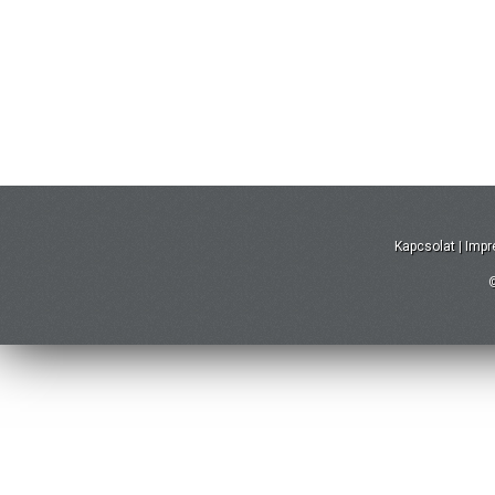
Kapcsolat
|
Imp
©