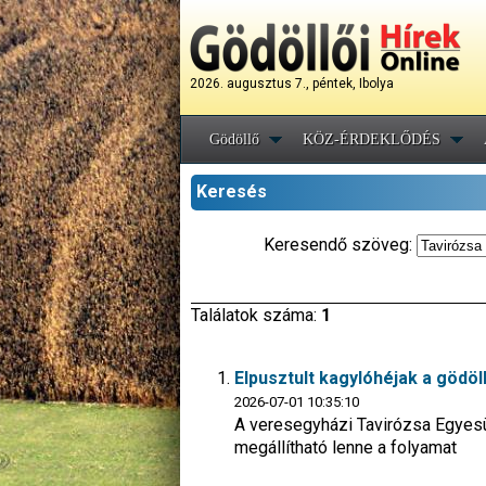
2026. augusztus 7., péntek, Ibolya
Gödöllő
KÖZ-ÉRDEKLŐDÉS
Keresés
Keresendő szöveg:
Találatok száma:
1
Elpusztult kagylóhéjak a gödöl
2026-07-01 10:35:10
A veresegyházi Tavirózsa Egyesül
megállítható lenne a folyamat