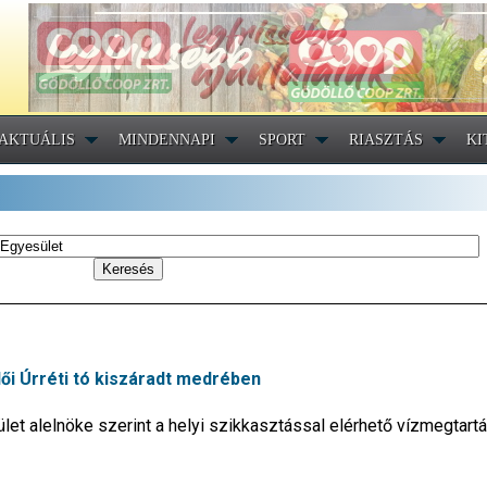
AKTUÁLIS
MINDENNAPI
SPORT
RIASZTÁS
KI
lői Úrréti tó kiszáradt medrében
et alelnöke szerint a helyi szikkasztással elérhető vízmegtart