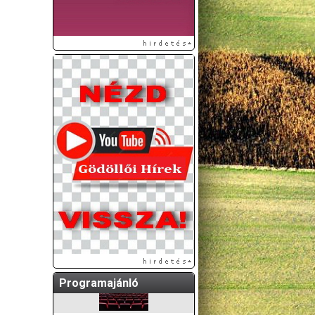
A GÖDÖLLŐI ÉS
KÖRNYÉKBELI
KULTURÁLIS- ÉS
SPORTPROGRAMOKAT
KÖZÖSSÉGI
OLDALUNKON TESSZÜK
KÖZZÉ!
Programajánló