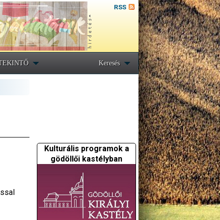
RSS
TEKINTŐ
Keresés
Kulturális programok a
gödöllői kastélyban
ással