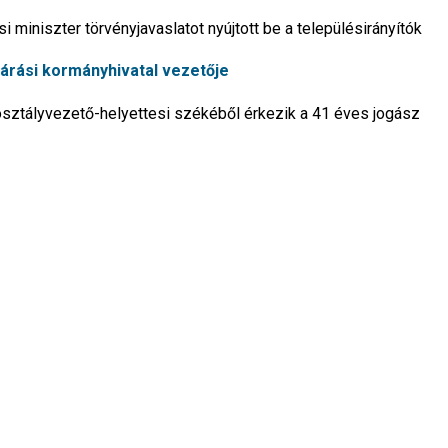
i miniszter törvényjavaslatot nyújtott be a településirányítók
 járási kormányhivatal vezetője
sztályvezető-helyettesi székéből érkezik a 41 éves jogász