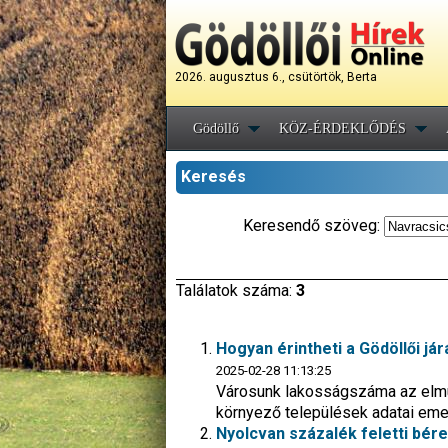
2026. augusztus 6., csütörtök, Berta
Gödöllő
KÖZ-ÉRDEKLŐDÉS
Keresés
Keresendő szöveg:
Találatok száma:
3
Hogyan érintheti a Gödöllői j
2025-02-28 11:13:25
Városunk lakosságszáma az elmúl
környező települések adatai em
Nyolcvan százalék feletti bér