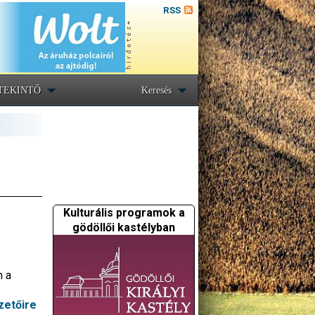
RSS
TEKINTŐ
Keresés
Kulturális programok a
gödöllői kastélyban
n a
zetőire