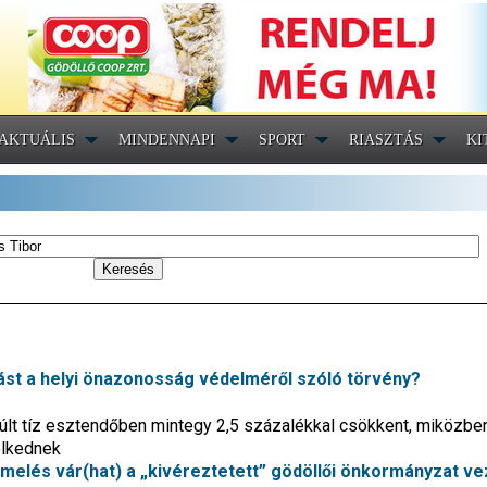
AKTUÁLIS
MINDENNAPI
SPORT
RIASZTÁS
KI
árást a helyi önazonosság védelméről szóló törvény?
t tíz esztendőben mintegy 2,5 százalékkal csökkent, miközbe
elkednek
emelés vár(hat) a „kivéreztetett” gödöllői önkormányzat ve