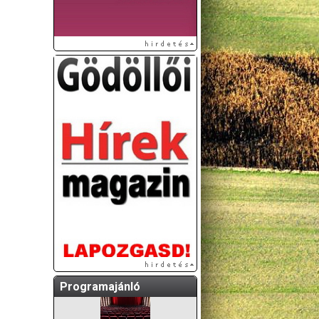
A GÖDÖLLŐI ÉS
KÖRNYÉKBELI
KULTURÁLIS- ÉS
SPORTPROGRAMOKAT
KÖZÖSSÉGI
OLDALUNKON TESSZÜK
KÖZZÉ!
Programajánló