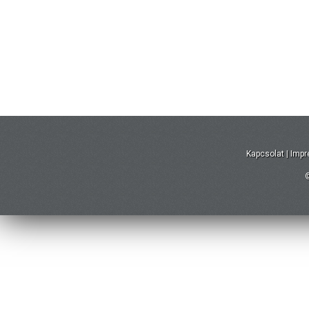
Kapcsolat
|
Imp
©