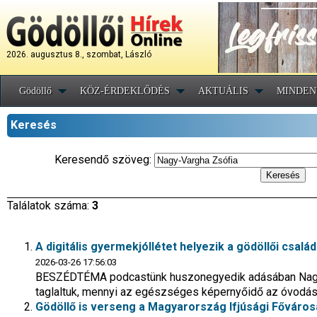
2026. augusztus 8., szombat, László
Gödöllő
KÖZ-ÉRDEKLŐDÉS
AKTUÁLIS
MINDEN
Keresés
Keresendő szöveg:
Találatok száma:
3
A digitális gyermekjóllétet helyezik a gödöllői csalá
2026-03-26 17:56:03
BESZÉDTÉMA podcastünk huszonegyedik adásában Nagy-V
taglaltuk, mennyi az egészséges képernyőidő az óvodá
Gödöllő is verseng a Magyarország Ifjúsági Fővárosa 