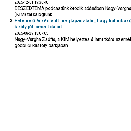
2025-12-01 19:30:40
BESZÉDTÉMA podcastünk ötödik adásában Nagy-Vargha Zsóf
(KIM) társalogtunk
Felemelő érzés volt megtapasztalni, hogy különböző
király jól ismert dalait
2025-08-29 18:07:05
Nagy-Vargha Zsófia, a KIM helyettes államtitkára személ
gödöllői kastély parkjában