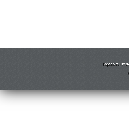
Kapcsolat
|
Imp
©