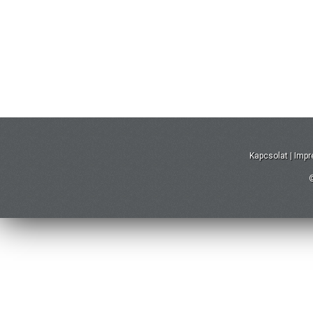
Kapcsolat
|
Imp
©