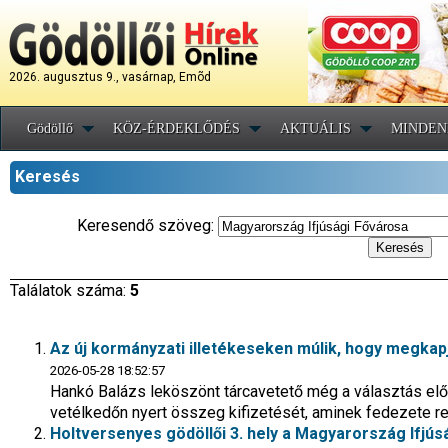
2026. augusztus 9., vasárnap, Emõd
Gödöllő
KÖZ-ÉRDEKLŐDÉS
AKTUÁLIS
MINDEN
Keresés
Keresendő szöveg:
Találatok száma:
5
Az új kormányzati illetékeseken múlik, hogy megkapja
2026-05-28 18:52:57
Hankó Balázs leköszönt tárcavetető még a választás elő
vetélkedőn nyert összeg kifizetését, aminek fedezete r
Holtversenyes gödöllői 3. hely a Magyarország Ifjús