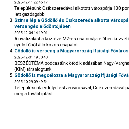
2025-12-11 22:46:17
Településünk Csíkszeredával alkotott várospárja 138 pontot
lett gazdagabb
Színre lép a Gödöllő és Csíkszereda alkotta városp
versengés elődöntőjében
2025-12-04 14:19:01
A rivalizálást a köztévé M2-es csatornája élőben közvetít
nyolc főből álló közös csapatot
Gödöllő is verseng a Magyarország Ifjúsági Fővárosa 
2025-12-01 19:30:40
BESZÉDTÉMA podcastünk ötödik adásában Nagy-Vargha Zsóf
(KIM) társalogtunk
Gödöllő is megcélozta a Magyarország Ifjúsági Főv
2025-10-29 09:49:54
Településünk erdélyi testvérvárosával, Csíkszeredával p
meg a továbbjutást