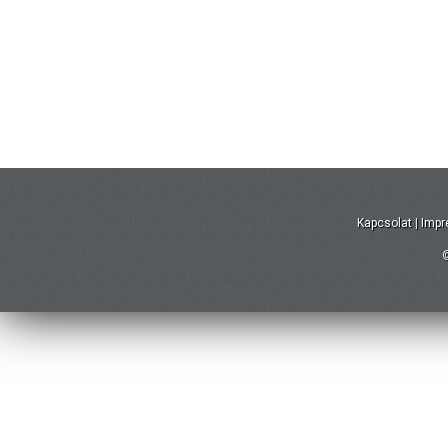
Kapcsolat
|
Imp
©