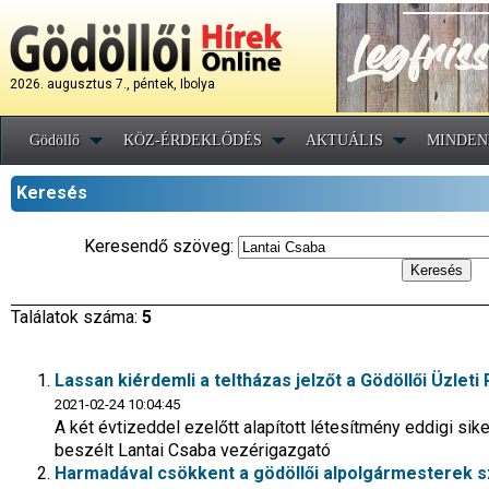
2026. augusztus 7., péntek, Ibolya
Gödöllő
KÖZ-ÉRDEKLŐDÉS
AKTUÁLIS
MINDEN
Keresés
Keresendő szöveg:
Találatok száma:
5
Lassan kiérdemli a teltházas jelzőt a Gödöllői Üzleti
2021-02-24 10:04:45
A két évtizeddel ezelőtt alapított létesítmény eddigi si
beszélt Lantai Csaba vezérigazgató
Harmadával csökkent a gödöllői alpolgármesterek 