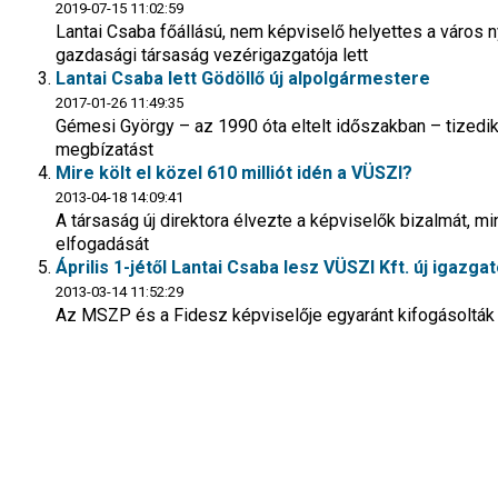
2019-07-15 11:02:59
Lantai Csaba főállású, nem képviselő helyettes a város n
gazdasági társaság vezérigazgatója lett
Lantai Csaba lett Gödöllő új alpolgármestere
2017-01-26 11:49:35
Gémesi György – az 1990 óta eltelt időszakban – tizedik h
megbízatást
Mire költ el közel 610 milliót idén a VÜSZI?
2013-04-18 14:09:41
A társaság új direktora élvezte a képviselők bizalmát, mi
elfogadását
Április 1-jétől Lantai Csaba lesz VÜSZI Kft. új igazgat
2013-03-14 11:52:29
Az MSZP és a Fidesz képviselője egyaránt kifogásolták 