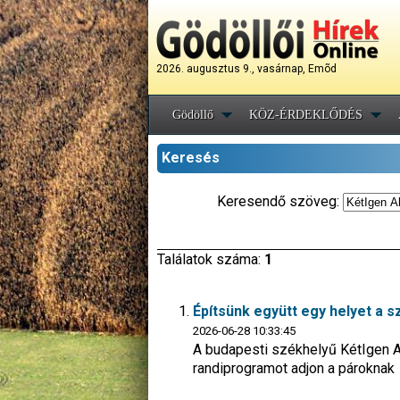
2026. augusztus 9., vasárnap, Emõd
Gödöllő
KÖZ-ÉRDEKLŐDÉS
Keresés
Keresendő szöveg:
Találatok száma:
1
Építsünk együtt egy helyet a
2026-06-28 10:33:45
A budapesti székhelyű KétIgen A
randiprogramot adjon a pároknak