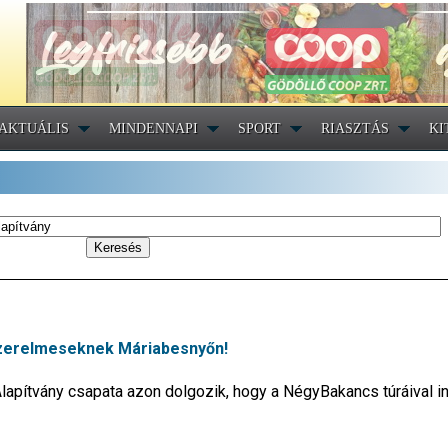
AKTUÁLIS
MINDENNAPI
SPORT
RIASZTÁS
KI
 szerelmeseknek Máriabesnyőn!
lapítvány csapata azon dolgozik, hogy a NégyBakancs túráival 