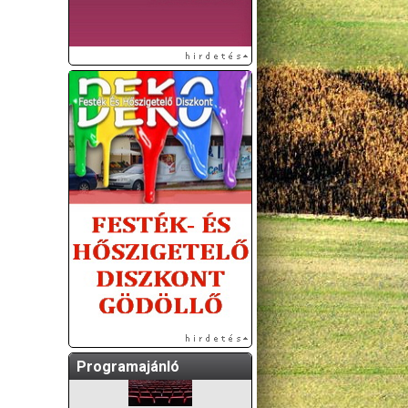
A GÖDÖLLŐI ÉS
KÖRNYÉKBELI
KULTURÁLIS- ÉS
SPORTPROGRAMOKAT
KÖZÖSSÉGI
OLDALUNKON TESSZÜK
KÖZZÉ!
Programajánló