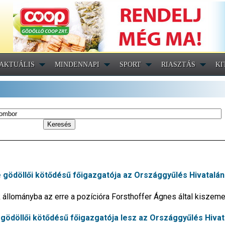
AKTUÁLIS
MINDENNAPI
SPORT
RIASZTÁS
KI
-e gödöllői kötődésű főigazgatója az Országgyűlés Hivatalá
állományba az erre a pozícióra Forsthoffer Ágnes által kiszeme
gödöllői kötődésű főigazgatója lesz az Országgyűlés Hivat