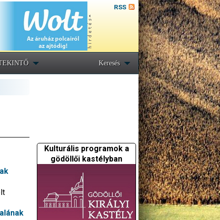
RSS
TEKINTŐ
Keresés
Kulturális programok a
gödöllői kastélyban
nak
lt
alának