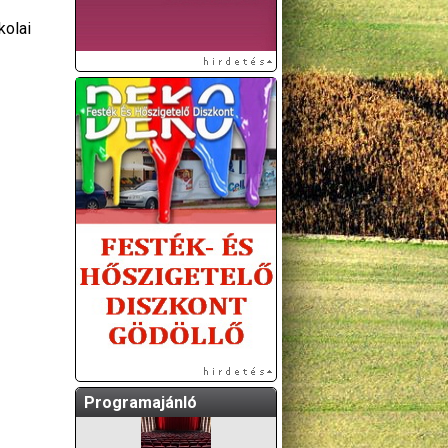
kolai
A GÖDÖLLŐI ÉS
KÖRNYÉKBELI
KULTURÁLIS- ÉS
SPORTPROGRAMOKAT
KÖZÖSSÉGI
OLDALUNKON TESSZÜK
KÖZZÉ!
Programajánló