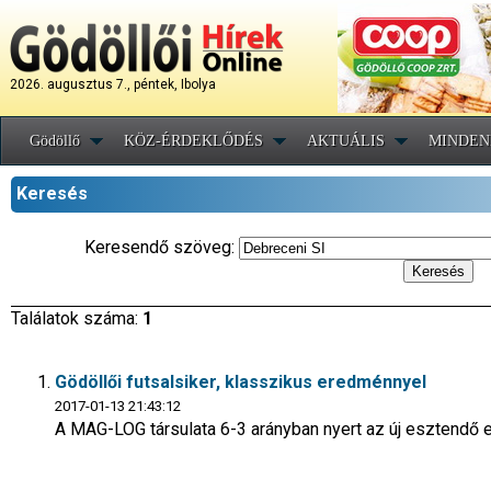
2026. augusztus 7., péntek, Ibolya
Gödöllő
KÖZ-ÉRDEKLŐDÉS
AKTUÁLIS
MINDEN
Keresés
Keresendő szöveg:
Találatok száma:
1
Gödöllői futsalsiker, klasszikus eredménnyel
2017-01-13 21:43:12
A MAG-LOG társulata 6-3 arányban nyert az új esztendő 