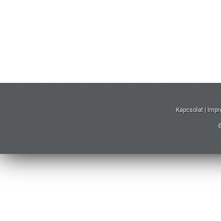
Kapcsolat
|
Imp
©