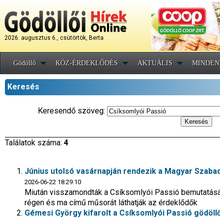
2026. augusztus 6., csütörtök, Berta
Gödöllő
KÖZ-ÉRDEKLŐDÉS
AKTUÁLIS
MINDEN
Keresés
Keresendő szöveg:
Találatok száma:
4
Június utolsó vasárnapján rendezik a Magyar Szaba
2026-06-22 18:29:10
Miután visszamondták a Csíksomlyói Passió bemutatását
régen és ma című műsorát láthatják az érdeklődők
Gémesi György kifarolt a Csíksomlyói Passió gödöll