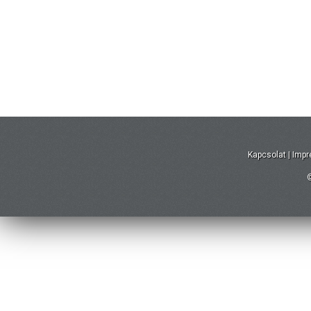
Kapcsolat
|
Imp
©