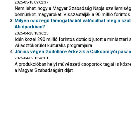
2026-05-18 09:02:37
Nem lehet, hogy a Magyar Szabadság Napja szellemiség
bennünket, magyarokat. Visszautalják a 90 millió forinto
Milyen összegű támogatásból valósulhat meg a szab
Alsóparkban?
2026-04-28 18:36:25
Idén közel 290 millió forintos dotáció jutott a miniszter
választókerület kulturális programjaira
Június végén Gödöllőre érkezik a Csíksomlyói passi
2026-04-09 15:46:01
A produkcióban helyi művészeti csoportok tagjai is közr
a Magyar Szabadságért díjat