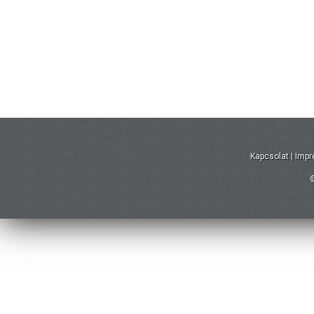
Kapcsolat
|
Imp
©