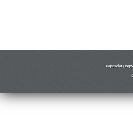
Kapcsolat
|
Imp
©