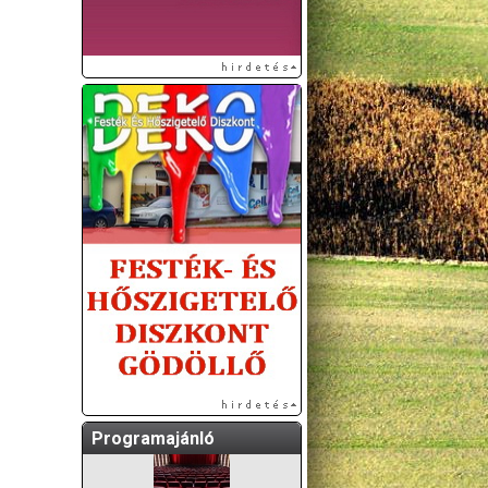
A GÖDÖLLŐI ÉS
KÖRNYÉKBELI
KULTURÁLIS- ÉS
SPORTPROGRAMOKAT
KÖZÖSSÉGI
OLDALUNKON TESSZÜK
KÖZZÉ!
Programajánló