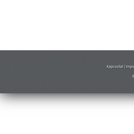
Kapcsolat
|
Imp
©