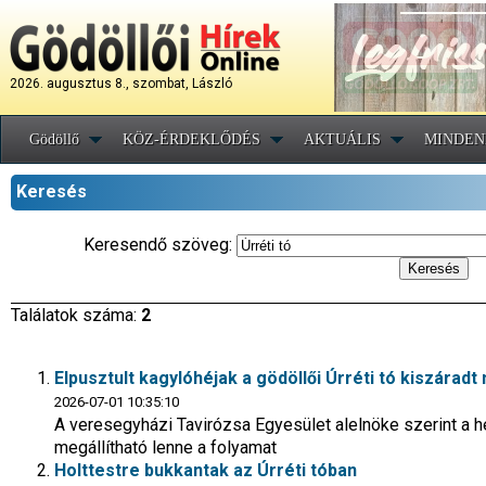
2026. augusztus 8., szombat, László
Gödöllő
KÖZ-ÉRDEKLŐDÉS
AKTUÁLIS
MINDEN
Keresés
Keresendő szöveg:
Találatok száma:
2
Elpusztult kagylóhéjak a gödöllői Úrréti tó kiszárad
2026-07-01 10:35:10
A veresegyházi Tavirózsa Egyesület alelnöke szerint a h
megállítható lenne a folyamat
Holttestre bukkantak az Úrréti tóban