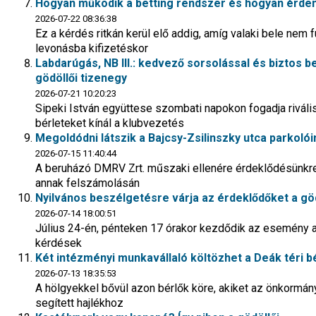
Hogyan működik a betting rendszer és hogyan érde
2026-07-22 08:36:38
Ez a kérdés ritkán kerül elő addig, amíg valaki bele nem 
levonásba kifizetéskor
Labdarúgás, NB III.: kedvező sorsolással és biztos 
gödöllői tizenegy
2026-07-21 10:20:23
Sipeki István együttese szombati napokon fogadja riváli
bérleteket kínál a klubvezetés
Megoldódni látszik a Bajcsy-Zsilinszky utca parkol
2026-07-15 11:40:44
A beruházó DMRV Zrt. műszaki ellenére érdeklődésünkre
annak felszámolásán
Nyilvános beszélgetésre várja az érdeklődőket a göd
2026-07-14 18:00:51
Július 24-én, pénteken 17 órakor kezdődik az esemény a 
kérdések
Két intézményi munkavállaló költözhet a Deák téri 
2026-07-13 18:35:53
A hölgyekkel bővül azon bérlők köre, akiket az önkorm
segített hajlékhoz