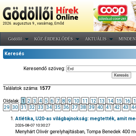
2026. augusztus 9., vasárnap, Emõd
Gödöllő
KÖZ-ÉRDEKLŐDÉS
AKTUÁLIS
MINDEN
Keresés
Keresendő szöveg:
Találatok száma:
1577
Oldalak:
1
2
3
4
5
6
7
8
9
10
11
12
13
14
15
16
1
29
30
31
32
33
34
35
36
37
38
39
40
41
42
43
4
Atlétika, U20-as világbajnokság: megtették, amit me
2026-08-07 10:30:27
Menyhárt Olivér gerelyhajításban, Tompa Benedek 400 mé