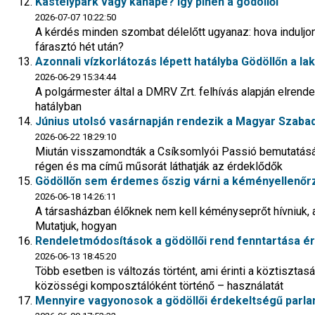
Kastélypark vagy kanapé? Így pihen a gödöllői
2026-07-07 10:22:50
A kérdés minden szombat délelőtt ugyanaz: hova induljon el
fárasztó hét után?
Azonnali vízkorlátozás lépett hatályba Gödöllőn a la
2026-06-29 15:34:44
A polgármester által a DMRV Zrt. felhívás alapján elrendel
hatályban
Június utolsó vasárnapján rendezik a Magyar Szaba
2026-06-22 18:29:10
Miután visszamondták a Csíksomlyói Passió bemutatását
régen és ma című műsorát láthatják az érdeklődők
Gödöllőn sem érdemes őszig várni a kéményellenőr
2026-06-18 14:26:11
A társasházban élőknek nem kell kéményseprőt hívniuk, 
Mutatjuk, hogyan
Rendeletmódosítások a gödöllői rend fenntartása 
2026-06-13 18:45:20
Több esetben is változás történt, ami érinti a köztisztas
közösségi komposztálóként történő – használatát
Mennyire vagyonosok a gödöllői érdekeltségű parla