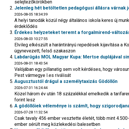
selejtezőkörökben
Jelenleg hét betöltetlen pedagógusi állásra várnak 
2026-08-05 18:34:39
A helyi tanodák közül négy általános iskola keres új munka
érdeklődés
Érdekes helyzeteket teremt a forgalmirend-változá
2026-08-03 10:27:55
Elvileg elkészült a harántirányú repedések kijavítása a K
úgynevezett, felső szakaszon
Labdarúgás MOL Magyar Kupa: Mertse duplájával sim
2026-08-01 18:43:54
Valójában egy pillanatig sem volt kérdéses, hogy városu
Pest vármegye I.es riválisát
Augusztustól drágul a személytaxizás Gödöllőn
2026-07-31 16:24:44
Közel három év után 18 százalékkal emelkedik a tarifarend
forint lesz
A gödöllőiek véleménye is számít, hogy szigorodjan
2026-07-28 11:32:54
Csak tavaly 456 ember vesztette életét, több mint 4.500
ember sérült meg közlekedési balesetben