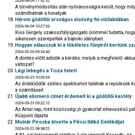
2026-06-09 17:52:32
A törvénymódosítás után nyilvánosságra került, hogy milye
számíthatnak a honatyák
Három gödöllői országos elsőség fiú vízilabdában
2026-06-04 10:27:36
Kiss Gergely szakosztályigazgató örömmel tudatta, hog
sikeresen szerepeltek a bajnoki idényben
Hogyan válasszuk ki a tökéletes fűnyírót kertünk s
2026-05-26 09:54:40
A döntés előtt adódik a kérdés: melyik a megfelelő: akk
változat?
Légi lebegés a Tisza felett
2026-05-25 10:05:34
Az érdeklődők széles spektrumot találnak a repülések köz
a számításait
Újabb elismerő címet érdemelt ki a gödöllői kastély
2026-05-23 09:22:12
Az Antal nap, mint közösségi jó gyakorlat elnevezésű p
Központ díjazta
Molnár Piroska átvette a Pécsi Ildikó Emlékdíjat
2026-05-22 08:58:22
A 81. születésnapját október 1-jén ünneplő Kossuth- és 