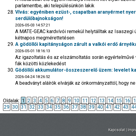
parlamentbe, aki településünkön lakik
Vívás: egyéniben ezüst-, csapatban aranyérmet nyert
serdülőbajnokságon!
2026-05-03 14:57:21
A MATE-GEAC kardvívói remekül helytálltak az Isaszegi ú
kétnapos megmérettetésen
A gödöllői kapitányságon zárult a valkói erdő árnyék
2026-05-01 18:16:13
Az igazoltatás és az elszámoltatás során egyértelművé v
fák közötti közlekedést
Gödöllői akkumulátor-összeszerelő üzem: levelet ka
2026-04-24 18:26:52
A beadványt aláírók elvárják az önkormányzattól, hogy n
Oldalak:
1
2
3
4
5
6
7
8
9
10
11
12
13
14
15
16
1
29
30
31
32
33
34
35
36
37
38
39
40
41
42
43
4
Kapcsolat
|
Imp