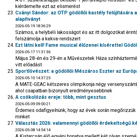
kiérdemelte ezt az elismerést
Csányi Sándor: az OTP gödöllői kastély felújítására ad
alapítványt
2026-05-19 18:36:29
Számos, a helybéli lakosságot és az itt dolgozókat érint
felszámolja a kekva-rendszert
Ezt látni kell! Fame musical élőzenei kísérettel Gödö
2026-05-17 11:31:36
Május 28-én és 29-én a Művészetek Háza színháztermébe
vitt előadást
Sportlövészet: a gödöllői Mészáros Eszter az Európa-
2026-05-10 14:37:25
A MATE-GEAC kétszeres olimpikonja négy versenyszámban
ahol csapatban bizonyult eredményesebbnek
A csókolózás ereje: több, mint gesztus
2026-05-09 09:00:21
Érdemes odafigyelnünk, hogy az évek során megőrizzük 
minket
Választás 2026: valamennyi gödöllői érdekeltségű k
2026-05-08 14:54:14
A Kistarcsán élő egyéni honatya mellett két olyan szemé