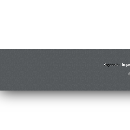
Kapcsolat
|
Imp
©