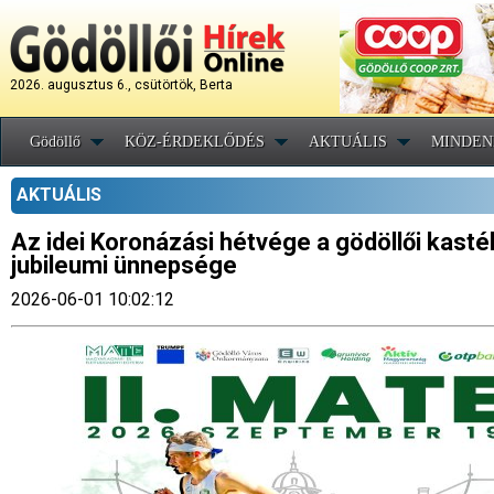
2026. augusztus 6., csütörtök, Berta
Gödöllő
KÖZ-ÉRDEKLŐDÉS
AKTUÁLIS
MINDEN
AKTUÁLIS
Az idei Koronázási hétvége a gödöllői kastél
jubileumi ünnepsége
2026-06-01 10:02:12