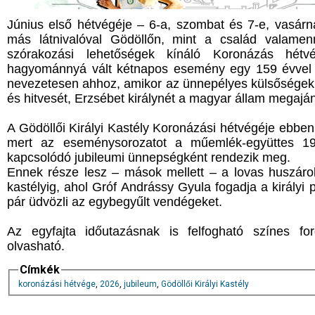
Június első hétvégéje – 6-a, szombat és 7-e, vasár
más látnivalóval Gödöllőn, mint a család valamen
szórakozási lehetőségek kínáló Koronázás hétv
hagyománnyá vált kétnapos esemény egy 159 évvel e
nevezetesen ahhoz, amikor az ünnepélyes külsőségek 
és hitvesét, Erzsébet királynét a magyar állam megaján
A Gödöllői Királyi Kastély Koronázási hétvégéje ebben
mert az eseménysorozatot a műemlék-együttes 199
kapcsolódó jubileumi ünnepségként rendezik meg.
Ennek része lesz – mások mellett – a lovas huszárok 
kastélyig, ahol Gróf Andrássy Gyula fogadja a királyi pá
pár üdvözli az egybegyűlt vendégeket.
Az egyfajta időutazásnak is felfogható színes f
olvasható.
Címkék
koronázási hétvége
,
2026
,
jubileum
,
Gödöllői Királyi Kastély