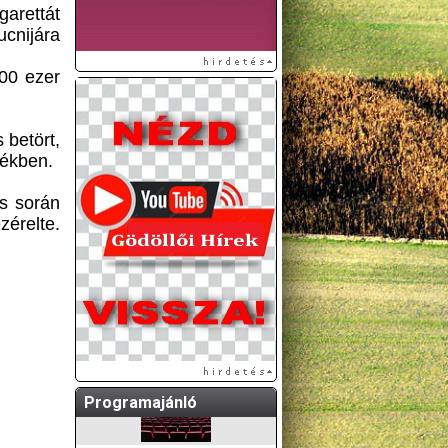
garettát
ucnijára
200 ezer
 betört,
tékben.
ás során
érelte.
A GÖDÖLLŐI ÉS
KÖRNYÉKBELI
KULTURÁLIS- ÉS
SPORTPROGRAMOKAT
KÖZÖSSÉGI
OLDALUNKON TESSZÜK
KÖZZÉ!
Programajánló