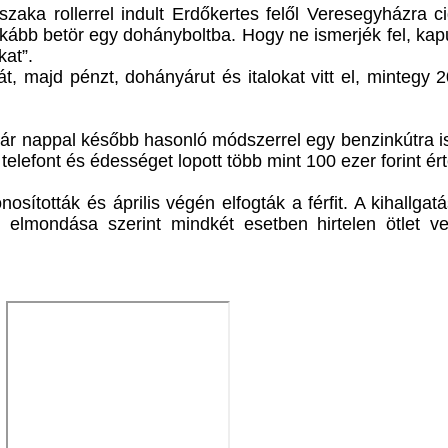
szaka rollerrel indult Erdőkertes felől Veresegyházra ci
nkább betör egy dohányboltba. Hogy ne ismerjék fel, kap
kat”.
t, majd pénzt, dohányárut és italokat vitt el, mintegy 
 pár nappal később hasonló módszerrel egy benzinkútra is
telefont és édességet lopott több mint 100 ezer forint ér
sították és április végén elfogták a férfit. A kihallgat
elmondása szerint mindkét esetben hirtelen ötlet vez