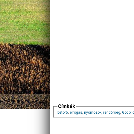
Címkék
betörő
,
elfogás
,
nyomozók
,
rendőrség
,
Gödöll