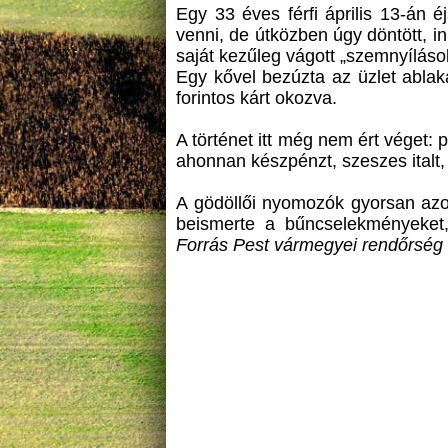
Egy 33 éves férfi április 13-án éj
venni, de útközben úgy döntött, i
saját kezűleg vágott „szemnyíláso
Egy kővel bezúzta az üzlet ablaká
forintos kárt okozva.
A történet itt még nem ért véget:
ahonnan készpénzt, szeszes italt, 
A gödöllői nyomozók gyorsan azono
beismerte a bűncselekményeket, 
Forrás Pest vármegyei rendőrség