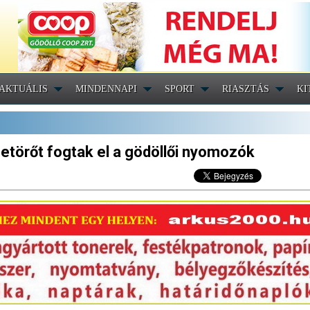
AKTUÁLIS
MINDENNAPI
SPORT
RIASZTÁS
KI
etörőt fogtak el a gödöllői nyomozók