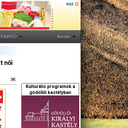
RSS
TEKINTŐ
Keresés
t női
Kulturális programok a
gödöllői kastélyban