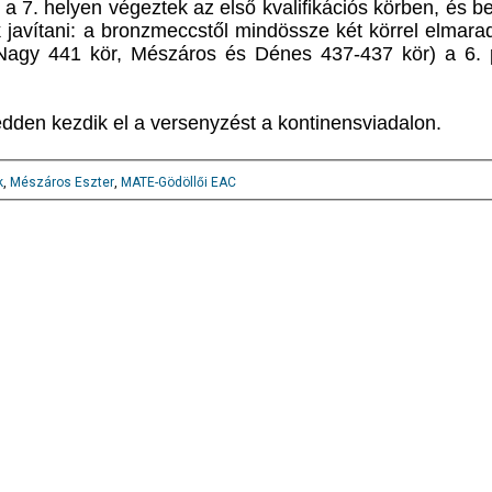
a 7. helyen végeztek az első kvalifikációs körben, és be
k javítani: a bronzmeccstől mindössze két körrel elmar
agy 441 kör, Mészáros és Dénes 437-437 kör) a 6. p
dden kezdik el a versenyzést a kontinensviadalon.
k
,
Mészáros Eszter
,
MATE-Gödöllői EAC