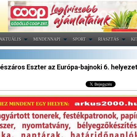
AKTUÁLIS
MINDENNAPI
SPORT
RIASZTÁS
KI
észáros Eszter az Európa-bajnoki 6. helyezet