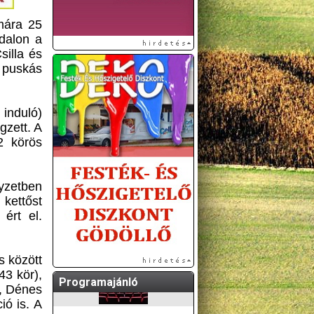
mára 25
adalon a
silla és
 puskás
induló)
gzett. A
2 körös
A GÖDÖLLŐI ÉS
KÖRNYÉKBELI
KULTURÁLIS- ÉS
yzetben
SPORTPROGRAMOKAT
kettőst
KÖZÖSSÉGI
ért el.
OLDALUNKON TESSZÜK
KÖZZÉ!
s között
43 kör),
Programajánló
), Dénes
ió is. A