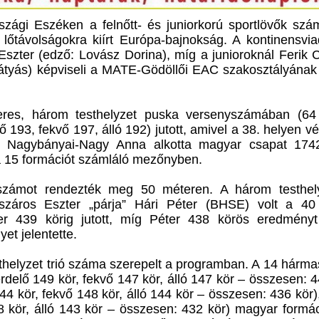
szági Eszéken a felnőtt- és juniorkorú sportlövők szá
 lőtávolságokra kiírt Európa-bajnokság. A kontinensvi
zter (edző: Lovász Dorina), míg a junioroknál Ferik C
tyás) képviseli a MATE-Gödöllői EAC szakosztályának
es, három testhelyzet puska versenyszámában (64 
 193, fekvő 197, álló 192) jutott, amivel a 38. helyen vé
, Nagybányai-Nagy Anna alkotta magyar csapat 174
 a 15 formációt számláló mezőnyben.
számot rendezték meg 50 méteren. A három testhel
száros Eszter „párja” Hári Péter (BHSE) volt a 40 
er 439 körig jutott, míg Péter 438 körös eredményt 
et jelentette.
helyzet trió száma szerepelt a programban. A 14 hárma
érdelő 149 kör, fekvő 147 kör, álló 147 kör – összesen: 4
4 kör, fekvő 148 kör, álló 144 kör – összesen: 436 kör
8 kör, álló 143 kör – összesen: 432 kör) magyar formác