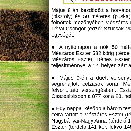
Május 8-án kezdődött a horvátor
(pisztoly) és 50 méteres (puska)
felnőttek mezőnyében Mészáros Es
Lévai Csongor (edző: Szucsák Má
egységét.
● A nyitónapon a nők 50 méter
Mészáros Eszter 582 körig (térdelő
Mészáros Eszter, Dénes Eszter
teljesítménnyel a 12. helyen zárt
● Május 9-én a duett verseny
végrehajtott célzások során Mé
felvonultató versengésben. Eszt
Összesítésben a 877 kör a 28. hely
● Egy nappal később a három test
célra tartott a Mészáros Eszter (t
Nagybányai-Nagy Anna (térdelő 14
Eszter (térdelő 141 kör, fekvő 14