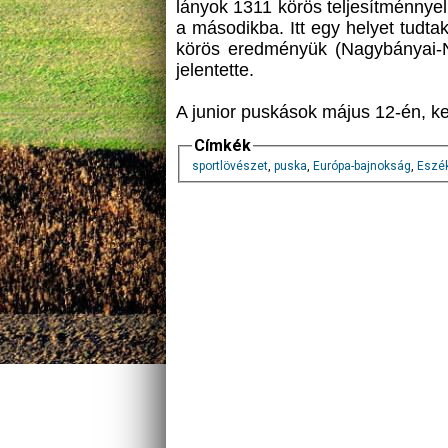
lányok 1311 körös teljesítménnyel 
a másodikba. Itt egy helyet tudta
körös eredményük (Nagybányai-N
jelentette.
A junior puskások május 12-én, ke
Címkék
sportlövészet
,
puska
,
Európa-bajnokság
,
Eszé