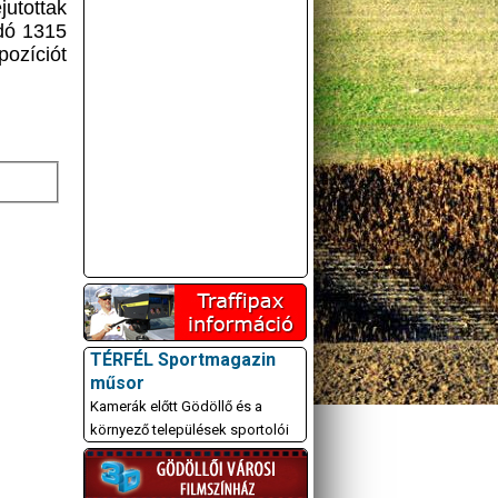
jutottak
adó 1315
ozíciót
TÉRFÉL Sportmagazin
műsor
Kamerák előtt Gödöllő és a
környező települések sportolói