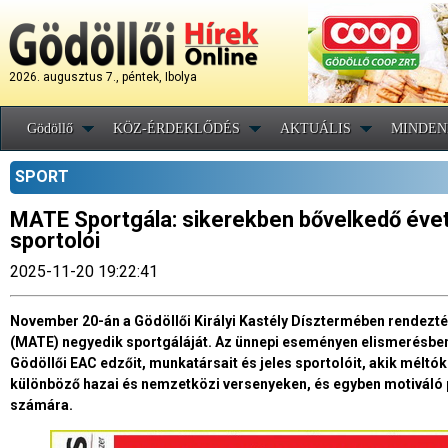
2026. augusztus 7., péntek, Ibolya
Gödöllő
KÖZ-ÉRDEKLŐDÉS
AKTUÁLIS
MINDEN
SPORT
MATE Sportgála: sikerekben bővelkedő évet 
sportolói
2025-11-20 19:22:41
November 20-án a Gödöllői Királyi Kastély Dísztermében rendezt
(MATE) negyedik sportgáláját. Az ünnepi eseményen elismerésben
Gödöllői EAC edzőit, munkatársait és jeles sportolóit, akik méltó
különböző hazai és nemzetközi versenyeken, és egyben motiváló 
számára.