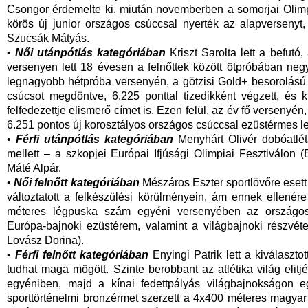
Csongor érdemelte ki, miután novemberben a somorjai Oli
körös új junior országos csúccsal nyerték az alapversenyt
Szucsák Mátyás.
•
Női utánpótlás kategóriában
Kriszt Sarolta lett a befutó,
versenyen lett 18 évesen a felnőttek között ötpróbában neg
legnagyobb hétpróba versenyén, a götzisi Gold+ besorolás
csúcsot megdöntve, 6.225 ponttal tizedikként végzett, és 
felfedezettje elismerő címet is. Ezen felül, az év fő verseny
6.251 pontos új korosztályos országos csúccsal ezüstérmes le
•
Férfi utánpótlás kategóriában
Menyhárt Olivér dobóatléta
mellett – a szkopjei Európai Ifjúsági Olimpiai Fesztiválon
Máté Alpár.
•
Női felnőtt kategóriában
Mészáros Eszter sportlövőre esett 
változtatott a felkészülési körülményein, ám ennek ellenér
méteres légpuska szám egyéni versenyében az országos 
Európa-bajnoki ezüstérem, valamint a világbajnoki részvéte
Lovász Dorina).
•
Férfi felnőtt kategóriában
Enyingi Patrik lett a kiválaszt
tudhat maga mögött. Szinte berobbant az atlétika világ elitj
egyéniben, majd a kínai fedettpályás világbajnokságon e
sporttörténelmi bronzérmet szerzett a 4x400 méteres magyar