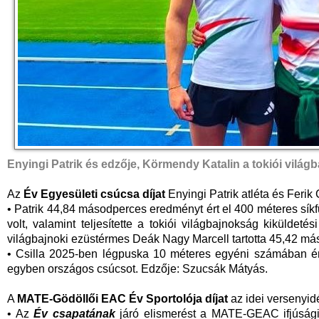
Enyingi Patrik és edzője, Körmendy Katalin a tokiói vilá
Az
Év Egyesületi csúcsa díjat
Enyingi Patrik atléta és Ferik 
• Patrik 44,84 másodperces eredményt ért el 400 méteres síkf
volt, valamint teljesítette a tokiói világbajnokság kiküldetés
világbajnoki ezüstérmes Deák Nagy Marcell tartotta 45,42 má
• Csilla 2025-ben légpuska 10 méteres egyéni számában ért
egyben országos csúcsot. Edzője: Szucsák Mátyás.
A
MATE-Gödöllői EAC Év Sportolója díjat
az idei versenyid
• Az
Év csapatának
járó elismerést a MATE-GEAC ifjúsági