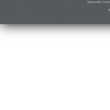
Kapcsolat
|
Imp
©