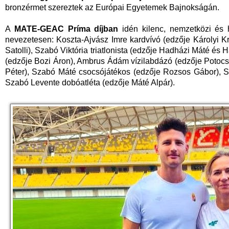
bronzérmet szereztek az Európai Egyetemek Bajnokságán.
A
MATE-GEAC Príma díjban
idén kilenc, nemzetközi és h
nevezetesen: Koszta-Ajvász Imre kardvívó (edzője Károlyi Kri
Satolli), Szabó Viktória triatlonista (edzője Hadházi Máté és 
(edzője Bozi Áron), Ambrus Ádám vízilabdázó (edzője Potocs
Péter), Szabó Máté csocsójátékos (edzője Rozsos Gábor), Sz
Szabó Levente dobóatléta (edzője Máté Alpár).