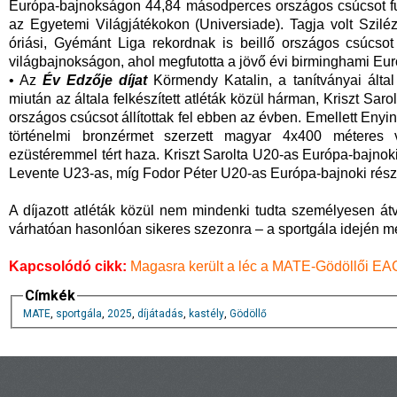
Európa-bajnokságon 44,84 másodperces országos csúcsot fut
az Egyetemi Világjátékokon (Universiade). Tagja volt Szil
óriási, Gyémánt Liga rekordnak is beillő országos csúcsot 
világbajnokságon, ahol megfutotta a jövő évi birminghami Eur
• Az
Év Edzője díjat
Körmendy Katalin, a tanítványai által
miután az általa felkészített atléták közül hárman, Kriszt Sar
országos csúcsot állítottak fel ebben az évben. Emellett Enyin
történelmi bronzérmet szerzett magyar 4x400 méteres v
ezüstéremmel tért haza. Kriszt Sarolta U20-as Európa-bajnok
Levente U23-as, míg Fodor Péter U20-as Európa-bajnoki részv
A díjazott atléták közül nem mindenki tudta személyesen átv
várhatóan hasonlóan sikeres szezonra – a sportgála idején 
Kapcsolódó cikk:
Magasra került a léc a MATE-Gödöllői EA
Címkék
MATE
,
sportgála
,
2025
,
díjátadás
,
kastély
,
Gödöllő