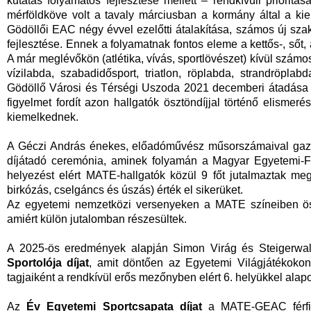
kutatás folyamatos fejlesztése mellett – rendkívüli prioritá
mérföldköve volt a tavaly márciusban a kormány által a ki
Gödöllői EAC négy évvel ezelőtti átalakítása, számos új sz
fejlesztése. Ennek a folyamatnak fontos eleme a kettős-, sőt,
A már meglévőkön (atlétika, vívás, sportlövészet) kívül számos
vízilabda, szabadidősport, triatlon, röplabda, strandröplab
Gödöllő Városi és Térségi Uszoda 2021 decemberi átadása t
figyelmet fordít azon hallgatók ösztöndíjjal történő elismeré
kiemelkednek.
A Géczi András énekes, előadóművész műsorszámaival gazda
díjátadó ceremónia, aminek folyamán a Magyar Egyetemi-
helyezést elért MATE-hallgatók közül 9 főt jutalmaztak meg
birkózás, cselgáncs és úszás) érték el sikerüket.
Az egyetemi nemzetközi versenyeken a MATE színeiben öss
amiért külön jutalomban részesültek.
A 2025-ös eredmények alapján Simon Virág és Steigerwal
Sportolója díjat
, amit döntően az Egyetemi Világjátékokon
tagjaiként a rendkívül erős mezőnyben elért 6. helyükkel alap
Az
Év Egyetemi Sportcsapata díjat
a MATE-GEAC férfi v