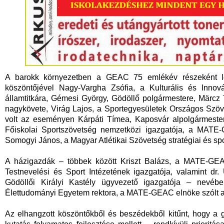
A barokk környezetben a GEAC 75 emlékév részeként leza
köszöntőjével Nagy-Vargha Zsófia, a Kulturális és Innovác
államtitkára, Gémesi György, Gödöllő polgármestere, Märcz
nagykövete, Virág Lajos, a Sportegyesületek Országos Szöve
volt az eseményen Kárpáti Tímea, Kaposvár alpolgármeste
Főiskolai Sportszövetség nemzetközi igazgatója, a MATE-
Somogyi János, a Magyar Atlétikai Szövetség stratégiai és s
A házigazdák – többek között Kriszt Balázs, a MATE-GE
Testnevelési és Sport Intézetének igazgatója, valamint dr.
Gödöllői Királyi Kastély ügyvezető igazgatója – nevé
Élettudományi Egyetem rektora, a MATE-GEAC elnöke szólt 
Az elhangzott köszöntőkből és beszédekből kitűnt, hogy a 