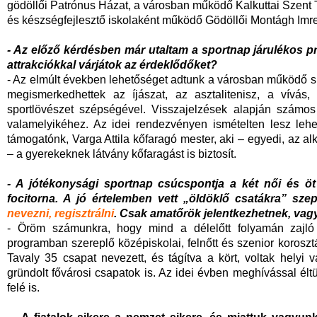
gödöllői Patrónus Házat, a városban működő Kalkuttai Szent Te
és készségfejlesztő iskolaként működő Gödöllői Montágh Imre 
- Az előző kérdésben már utaltam a sportnap járulékos p
attrakciókkal várjátok az érdeklődőket?
- Az elmúlt években lehetőséget adtunk a városban működő sp
megismerkedhettek az íjászat, az asztalitenisz, a vívás,
sportlövészet szépségével. Visszajelzések alapján számos ú
valamelyikéhez. Az idei rendezvényen ismételten lesz lehet
támogatónk, Varga Attila kőfaragó mester, aki – egyedi, az a
– a gyerekeknek látvány kőfaragást is biztosít.
- A jótékonysági sportnap csúcspontja a két női és öt
focitorna. A jó értelemben vett „öldöklő csatákra” szep
nevezni, regisztrálni
. Csak amatőrök jelentkezhetnek, vag
- Öröm számunkra, hogy mind a délelőtt folyamán zajló á
programban szereplő középiskolai, felnőtt és szenior koros
Tavaly 35 csapat nevezett, és tágítva a kört, voltak helyi vá
gründolt fővárosi csapatok is. Az idei évben meghívással élt
felé is.