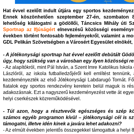
Hat évvel ezelőtt indult útjára egy sportos kezdemény
Ennek köszönhetően szeptember 27-én, szombaton 8.
lehetőség kilátogatni a gödöllői, Táncsics Mihály úti
Sportnap az Ifjúságért
elnevezésű közösségi eseményre.
években történt fontosabb fejleményekről, valamint a mos
GDL Pelikán Szövetségben a Városért Egyesület elnökét, D
- A jótékonysági sportnap hat évvel ezelőtt debütált Göd
úgy, hogy szükség van a városban egy ilyen közösségi 
- Az alapítókról, mint Pál István, a Szent Imre Katolikus Iskola
Lászlóról, az iskola futballedzőjéről kell említést tennün
kezdeményezték az első Jótékonysági Labdarugó Tornát. Fő 
fiatalok egy sportos rendezvény keretein belül maguk is r
adakozásnak. Ezt a nagyszerű kezdeményezést vette át egyesü
helyi cserkészek közreműködésével.
- Túl azon, hogy a résztvevők egészséges és szép 
számos egyéb programon kívül – jótékonysági cél is szol
támogatni, illetve idén kinek a javára lehet adakozni?
- Az elmúlt években jelentős összegekkel támogattuk a hely