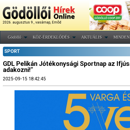
2026. augusztus 9., vasárnap, Emõd
Gödöllő
KÖZ-ÉRDEKLŐDÉS
AKTUÁLIS
MINDEN
SPORT
GDL Pelikán Jótékonysági Sportnap az Ifjúság
adakozni!”
2025-09-15 18:42:45