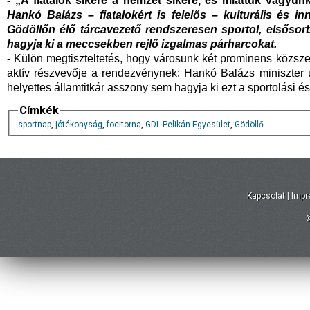
- „A fiatalok sikere a nemzet sikere, és miattuk vagyu
Hankó Balázs – fiatalokért is felelős – kulturális és 
Gödöllőn élő tárcavezető rendszeresen sportol, elsősor
hagyja ki a meccsekben rejlő izgalmas párharcokat.
- Külön megtiszteltetés, hogy városunk két prominens közszer
aktív részvevője a rendezvénynek: Hankó Balázs miniszter úr
helyettes államtitkár asszony sem hagyja ki ezt a sportolási 
Címkék
sportnap
,
jótékonyság
,
focitorna
,
GDL Pelikán Egyesület
,
Gödöllő
Kapcsolat
|
Imp
©